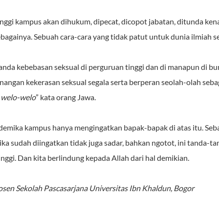
nggi kampus akan dihukum, dipecat, dicopot jabatan, ditunda ken
bagainya. Sebuah cara-cara yang tidak patut untuk dunia ilmiah se
nda kebebasan seksual di perguruan tinggi dan di manapun di bum
angan kekerasan seksual segala serta berperan seolah-olah seba
 welo-welo
” kata orang Jawa.
kademika kampus hanya mengingatkan bapak-bapak di atas itu. Seba
 jika sudah diingatkan tidak juga sadar, bahkan ngotot, ini tanda-
inggi. Dan kita berlindung kepada Allah dari hal demikian.
osen Sekolah Pascasarjana Universitas Ibn Khaldun, Bogor