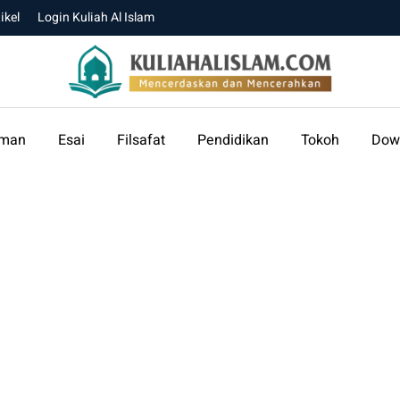
ikel
Login Kuliah Al Islam
aman
Esai
Filsafat
Pendidikan
Tokoh
Dow