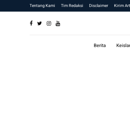
Tentang Kami
Tim Redaksi
Disclaimer
Kirim Art
Berita
Keisl