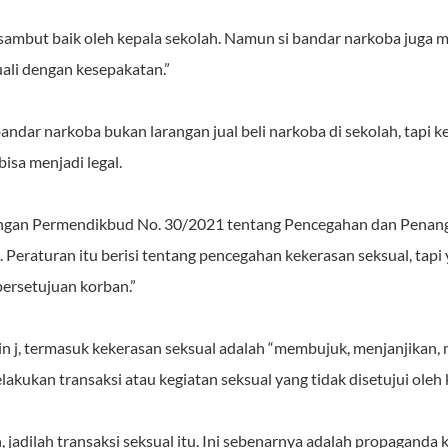
isambut baik oleh kepala sekolah. Namun si bandar narkoba juga mi
ali dengan kesepakatan.”
bandar narkoba bukan larangan jual beli narkoba di sekolah, tapi
bisa menjadi legal.
dengan Permendikbud No. 30/2021 tentang Pencegahan dan Penan
 Peraturan itu berisi tentang pencegahan kekerasan seksual, tap
 persetujuan korban.”
poin j, termasuk kekerasan seksual adalah “membujuk, menjanjikan
ukan transaksi atau kegiatan seksual yang tidak disetujui oleh 
n, jadilah transaksi seksual itu. Ini sebenarnya adalah propaganda 