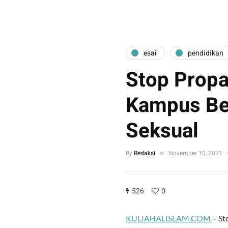
esai
pendidikan
Stop Propa
Kampus Be
Seksual
By
Redaksi
November 10, 2021
526
0
KULIAHALISLAM.COM
– St