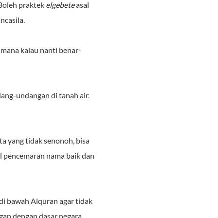
 Boleh praktek
elgebete
asal
casila.
imana kalau nanti benar-
ng-undangan di tanah air.
a yang tidak senonoh, bisa
al pencemaran nama baik dan
 di bawah Alquran agar tidak
gan dengan dasar negara,