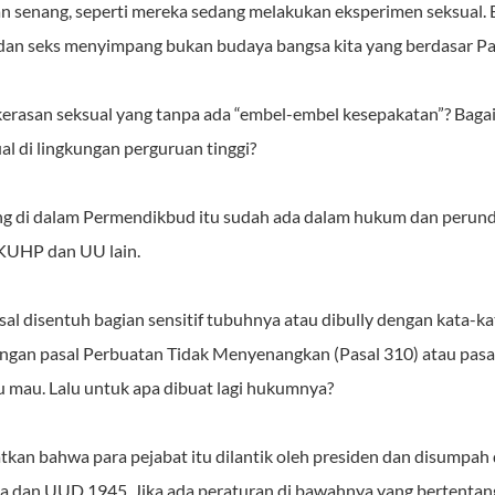
an senang, seperti mereka sedang melakukan eksperimen seksual.
dan seks menyimpang bukan budaya bangsa kita yang berdasar Pan
kerasan seksual yang tanpa ada “embel-embel kesepakatan”? Baga
al di lingkungan perguruan tinggi?
g di dalam Permendikbud itu sudah ada dalam hukum dan perunda
KUHP dan UU lain.
 disentuh bagian sensitif tubuhnya atau dibully dengan kata-kat
ngan pasal Perbuatan Tidak Menyenangkan (Pasal 310) atau pas
u mau. Lalu untuk apa dibuat lagi hukumnya?
atkan bahwa para pejabat itu dilantik oleh presiden dan disumpah
la dan UUD 1945. Jika ada peraturan di bawahnya
yang bertentan