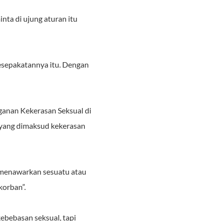
nta di ujung aturan itu
 kesepakatannya itu. Dengan
ganan Kekerasan Seksual di
i yang dimaksud kekerasan
, menawarkan sesuatu atau
korban”.
kebebasan seksual, tapi