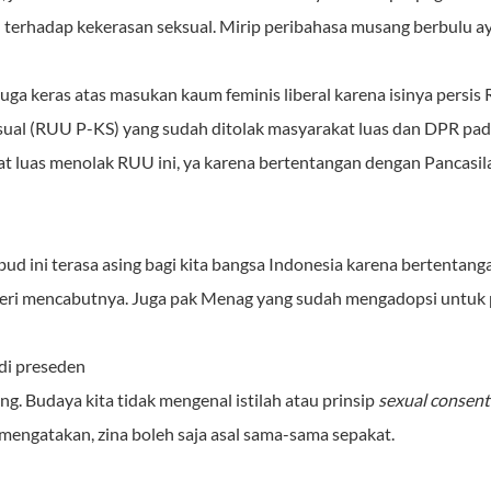
terhadap kekerasan seksual. Mirip peribahasa musang berbulu a
uga keras atas masukan kaum feminis liberal karena isinya pers
ual (RUU P-KS) yang sudah ditolak masyarakat luas dan DPR pad
luas menolak RUU ini, ya karena bertentangan dengan Pancasila
d ini terasa asing bagi kita bangsa Indonesia karena bertentang
ri mencabutnya. Juga pak Menag yang sudah mengadopsi untuk p
adi preseden
g. Budaya kita tidak mengenal istilah atau prinsip
sexual consent
n mengatakan, zina boleh saja asal sama-sama sepakat.