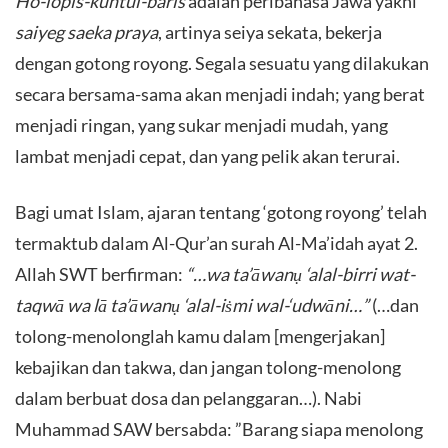
Ho-lopis-kuntul-baris
adalah peribahasa Jawa yakni
saiyeg saeka praya
, artinya seiya sekata, bekerja
dengan gotong royong. Segala sesuatu yang dilakukan
secara bersama-sama akan menjadi indah; yang berat
menjadi ringan, yang sukar menjadi mudah, yang
lambat menjadi cepat, dan yang pelik akan terurai.
​Bagi umat Islam, ajaran tentang ‘gotong royong’ telah
termaktub dalam Al-Qur’an surah Al-Ma’idah ayat 2.
Allah SWT berfirman:
“…wa ta’āwanụ ‘alal-birri wat-
taqwā wa lā ta’āwanụ ‘alal-iṡmi wal-‘udwāni…”
(…dan
tolong-menolonglah kamu dalam [mengerjakan]
kebajikan dan takwa, dan jangan tolong-menolong
dalam berbuat dosa dan pelanggaran…). Nabi
Muhammad SAW bersabda: ”Barang siapa menolong