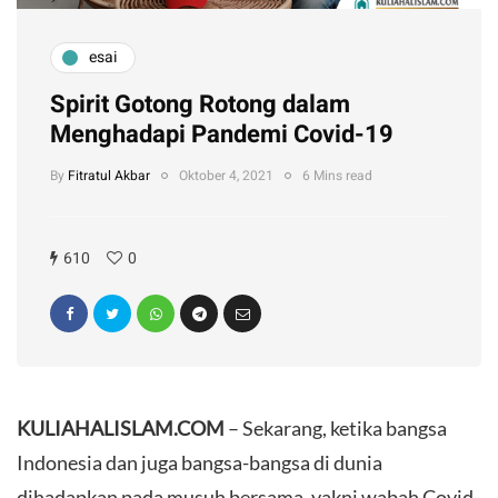
esai
Spirit Gotong Rotong dalam
Menghadapi Pandemi Covid-19
By
Fitratul Akbar
Oktober 4, 2021
6 Mins read
610
0
KULIAHALISLAM.COM
– Sekarang, ketika bangsa
Indonesia dan juga bangsa-bangsa di dunia
dihadapkan pada musuh bersama, yakni wabah Covid-