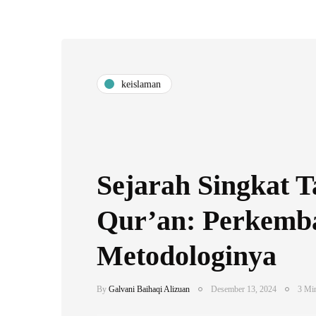
keislaman
Sejarah Singkat Ta
Qur’an: Perkemb
Metodologinya
By
Galvani Baihaqi Alizuan
Desember 13, 2024
3 Min