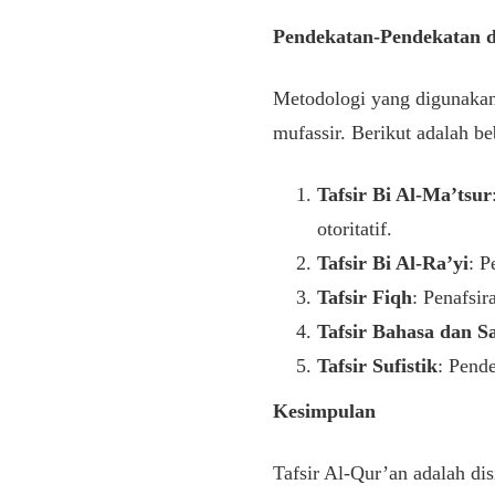
Pendekatan-Pendekatan d
Metodologi yang digunakan 
mufassir. Berikut adalah b
Tafsir Bi Al-Ma’tsur
otoritatif.
Tafsir Bi Al-Ra’yi
: P
Tafsir Fiqh
: Penafsir
Tafsir Bahasa dan S
Tafsir Sufistik
: Pend
Kesimpulan
Tafsir Al-Qur’an adalah di