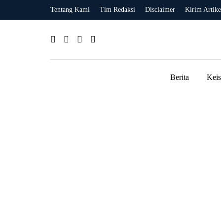
Tentang Kami
Tim Redaksi
Disclaimer
Kirim Artike
Berita
Kei