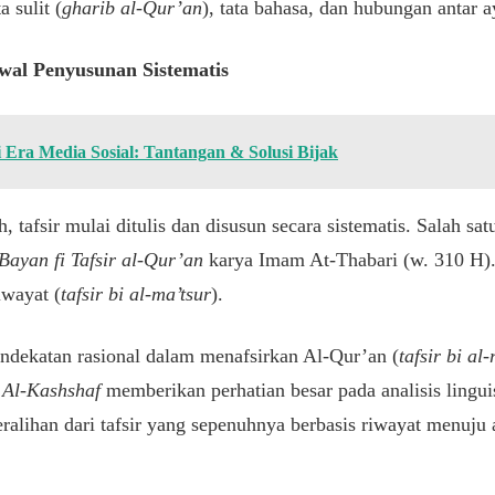
 sulit (
gharib al-Qur’an
), tata bahasa, dan hubungan antar a
Awal Penyusunan Sistematis
 Era Media Sosial: Tantangan & Solusi Bijak
 tafsir mulai ditulis dan disusun secara sistematis. Salah sa
-Bayan fi Tafsir al-Qur’an
karya Imam At-Thabari (w. 310 H).
iwayat (
tafsir bi al-ma’tsur
).
endekatan rasional dalam menafsirkan Al-Qur’an (
tafsir bi al-
a
Al-Kashshaf
memberikan perhatian besar pada analisis linguis
alihan dari tafsir yang sepenuhnya berbasis riwayat menuju an