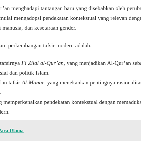
ur’an menghadapi tantangan baru yang disebabkan oleh perubah
 mulai mengadopsi pendekatan kontekstual yang relevan deng
i manusia, dan kesetaraan gender.
lam perkembangan tafsir modern adalah:
tafsirnya
Fi Zilal al-Qur’an
, yang menjadikan Al-Qur’an se
al dan politik Islam.
an tafsir
Al-Manar
, yang menekankan pentingnya rasionalit
.
ng memperkenalkan pendekatan kontekstual dengan memadukan
ern.
Para Ulama