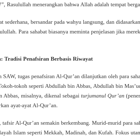
d”
, Rasulullah menerangkan bahwa Allah adalah tempat berg
gat sederhana, bersandar pada wahyu langsung, dan didasark
ulullah. Para sahabat biasanya meminta penjelasan jika mere
: Tradisi Penafsiran Berbasis Riwayat
h SAW, tugas penafsiran Al-Qur’an dilanjutkan oleh para sah
 Tokoh-tokoh seperti Abdullah bin Abbas, Abdullah bin Mas’
n Abbas, misalnya, dikenal sebagai
turjumanul Qur’an
(pener
kan ayat-ayat Al-Qur’an.
n, tafsir Al-Qur’an semakin berkembang. Murid-murid para s
wilayah Islam seperti Mekkah, Madinah, dan Kufah. Fokus utam