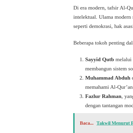
Di era modern, tafsir Al-Q
intelektual. Ulama modern
seperti demokrasi, hak asas
Beberapa tokoh penting da
Sayyid Qutb
melalui 
membangun sistem sosi
Muhammad Abduh
d
memahami Al-Qur’an
Fazlur Rahman
, ya
dengan tantangan mod
Baca...
Takwil Menurut 