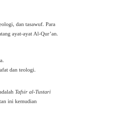
eologi, dan tasawuf. Para
tang ayat-ayat Al-Qur’an.
a.
fat dan teologi.
 adalah
Tafsir al-Tustari
atan ini kemudian