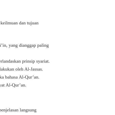
 keilmuan dan tujuan
bi’in, yang dianggap paling
landaskan prinsip syariat.
lakukan oleh Al-Jassas.
tika bahasa Al-Qur’an.
yat Al-Qur’an.
penjelasan langsung