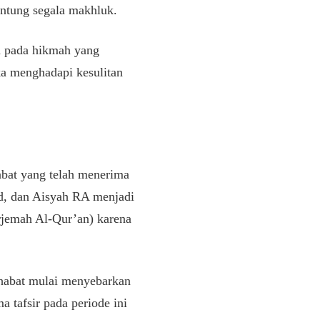
antung segala makhluk.
an pada hikmah yang
ka menghadapi kesulitan
abat yang telah menerima
ud, dan Aisyah RA menjadi
jemah Al-Qur’an) karena
ahabat mulai menyebarkan
a tafsir pada periode ini