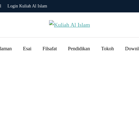
l
Login Kuliah Al Islam
slaman
Esai
Filsafat
Pendidikan
Tokoh
Downl