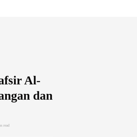
fsir Al-
angan dan
s read