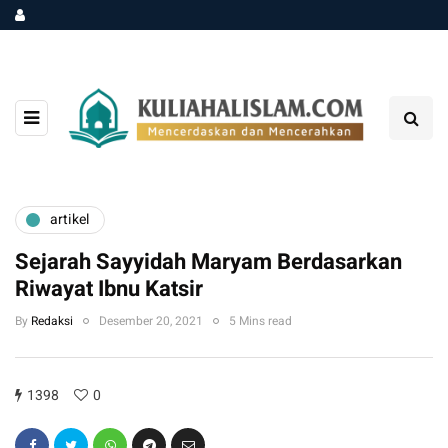
artikel
Sejarah Sayyidah Maryam Berdasarkan
Riwayat Ibnu Katsir
By
Redaksi
Desember 20, 2021
5 Mins read
1398
0