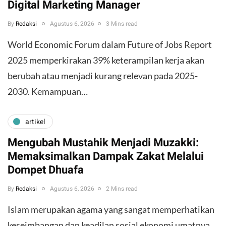
Digital Marketing Manager
By
Redaksi
Agustus 6, 2026
3 Mins read
World Economic Forum dalam Future of Jobs Report
2025 memperkirakan 39% keterampilan kerja akan
berubah atau menjadi kurang relevan pada 2025-
2030. Kemampuan…
artikel
Mengubah Mustahik Menjadi Muzakki:
Memaksimalkan Dampak Zakat Melalui
Dompet Dhuafa
By
Redaksi
Agustus 6, 2026
2 Mins read
Islam merupakan agama yang sangat memperhatikan
keseimbangan dan keadilan sosial ekonomi umatnya.