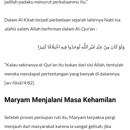
jadilah padaku menurut perkataanmu itu.”
Dalam Al Kitab terjadi perbedaan sejarah lahirnya Nabi Isa
alahis salam
. Allah berfirman dalam Al-Qur’an :
وَلَوْ كَانَ مِنْ عِنْدِ غَيْرِ اللَّهِ لَوَجَدُوا فِيهِ اخْتِلَافًا كَثِيرًا
“Kalau sekiranya al-Qur’an itu bukan dari sisi Allah, tentulah
mereka mendapat pertentangan yang banyak di dalamnya.
[an-Nisâ’/4:82].
Maryam Menjalani Masa Kehamilan
Setelah proses peniupan ruh itu, Maryam terpaksa pergi
menjauh dari masyarakat karena ia sangat gelisah, jika