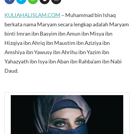
KULIAHALISLAM.COM
– Muhammad bin Ishaq
berkata nama Maryam secara lengkap adalah Maryam
binti Imran ibn Basyim ibn Amun ibn Misya ibn
Hizqiya ibn Ahriq ibn Maustim ibn Aziziya ibn
Amshiya ibn Yawusy ibn Ahrihu ibn Yazim ibn
Yahazyath ibn Isya ibn Aban ibn Rahba’am ibn Nabi
Daud.