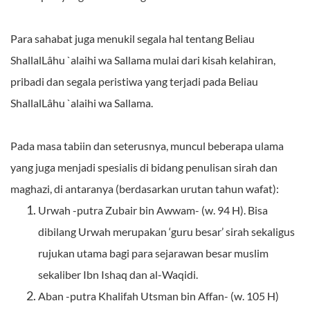
Para sahabat juga menukil segala hal tentang Beliau
ShallalLâhu `alaihi wa Sallama mulai dari kisah kelahiran,
pribadi dan segala peristiwa yang terjadi pada Beliau
ShallalLâhu `alaihi wa Sallama.
Pada masa tabiin dan seterusnya, muncul beberapa ulama
yang juga menjadi spesialis di bidang penulisan sirah dan
maghazi, di antaranya (berdasarkan
urutan tahun wafat):
Urwah -putra Zubair bin Awwam- (w. 94 H). Bisa
dibilang Urwah merupakan ‘guru besar’ sirah sekaligus
rujukan utama bagi para sejarawan besar muslim
sekaliber Ibn Ishaq dan al-Waqidi.
Aban -putra Khalifah Utsman bin Affan- (w. 105 H)