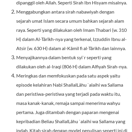
dipanggil oleh Allah. Seperti Sirah Ibn Hisyam misalnya.
Menggabungkan antara sirah nabawiyah dengan
sejarah umat Islam secara umum bahkan sejarah alam
raya. Seperti yang dilakukan oleh Imam Thabari (w. 310
H) dalam Al-Târîkh-nya yang terkenal, Izzuddin Ibnu al-
Atsir (w. 630 H) dalam al-Kâmil fi al-Târikh dan lainnya.
Menyajikannya dalam bentuk syi`r seperti yang
dilakukan oleh al-Iraqi (806 H) dalam Alfiyah Sirah-nya.
Meringkas dan memfokuskan pada satu aspek yaitu
episode kelahiran Nabi ShallalLâhu `alaihi wa Sallama
dan peristiwa-peristiwa yang terjadi pada waktu itu,
masa kanak-kanak, remaja sampai menerima wahyu
pertama. Juga ditambah dengan paparan mengenai
kepribadian Beliau ShallalLâhu `alaihi wa Sallama yang
indah. Kitab sirah dengan model penulisan seperti ini di