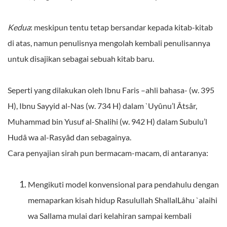
Kedua
: meskipun tentu tetap bersandar kepada kitab-kitab
di atas, namun penulisnya mengolah kembali penulisannya
untuk disajikan sebagai sebuah kitab baru.
Seperti yang dilakukan oleh Ibnu Faris –ahli bahasa- (w. 395
H), Ibnu Sayyid al-Nas (w. 734 H) dalam `Uyûnu’l Âtsâr,
Muhammad bin Yusuf al-Shalihi (w. 942 H) dalam Subulu’l
Hudâ wa al-Rasyâd dan sebagainya.
Cara penyajian sirah pun bermacam-macam, di antaranya:
Mengikuti model konvensional para pendahulu dengan
memaparkan kisah hidup Rasulullah ShallalLâhu `alaihi
wa Sallama mulai dari kelahiran sampai kembali