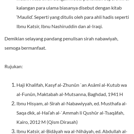
kalangan para ulama biasanya disebut dengan kitab
‘Maulid’. Seperti yang ditulis oleh para ahli hadis seperti
Ibnu Katsir, Ibnu Nashiruddin dan al-Iraqi.
Demikian selayang pandang penulisan sirah nabawiyah,
semoga bermanfaat.
Rujukan:
Haji Khalifah, Kasyf al-Zhunûn `an Asâmî al-Kutub wa
al-Funûn, Maktabah al-Mutsanna, Baghdad, 1941 H
Ibnu Hisyam, al-Sîrah al-Nabawiyyah, ed. Musthafa al-
Saqa dkk, al-Hai’ah al-`Ammah li Qushûr al-Tsaqâfah,
Kairo, 2012 M (Qism Dirasah)
Ibnu Katsir, al-Bidâyah wa al-Nihâyah, ed. Abdullah al-