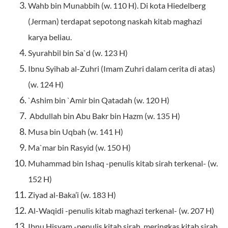
Wahb bin Munabbih (w. 110 H). Di kota Hiedelberg
(Jerman) terdapat sepotong naskah kitab maghazi
karya beliau.
Syurahbil bin Sa`d (w. 123 H)
Ibnu Syihab al-Zuhri (Imam Zuhri dalam cerita di atas)
(w. 124 H)
`Ashim bin `Amir bin Qatadah (w. 120 H)
Abdullah bin Abu Bakr bin Hazm (w. 135 H)
Musa bin Uqbah (w. 141 H)
Ma`mar bin Rasyid (w. 150 H)
Muhammad bin Ishaq -penulis kitab sirah terkenal- (w.
152 H)
Ziyad al-Baka’i (w. 183 H)
Al-Waqidi -penulis kitab maghazi terkenal- (w. 207 H)
Ibnu Hisyam -penulis kitab sirah, meringkas kitab sirah