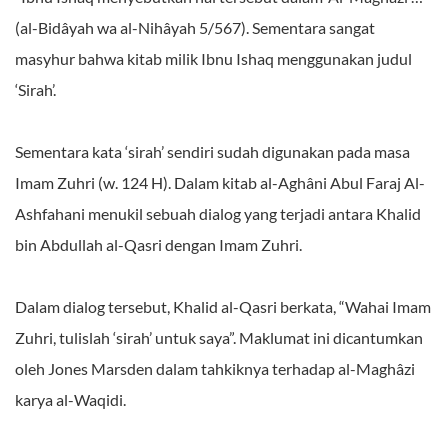
(al-Bidâyah wa al-Nihâyah 5/567). Sementara sangat
masyhur bahwa kitab milik Ibnu Ishaq menggunakan judul
‘Sirah’.
Sementara kata ‘sirah’ sendiri sudah digunakan pada masa
Imam Zuhri (w. 124 H). Dalam kitab al-Aghâni Abul Faraj Al-
Ashfahani menukil sebuah dialog yang terjadi antara Khalid
bin Abdullah al-Qasri dengan Imam Zuhri.
Dalam dialog tersebut, Khalid al-Qasri berkata, “Wahai Imam
Zuhri, tulislah ‘sirah’ untuk saya”. Maklumat ini dicantumkan
oleh Jones Marsden dalam tahkiknya terhadap al-Maghâzi
karya al-Waqidi.