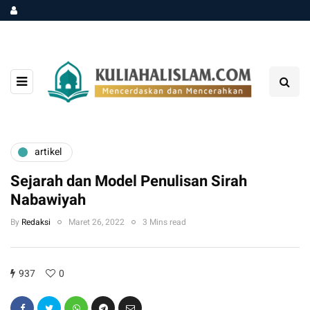
artikel
Sejarah dan Model Penulisan Sirah
Nabawiyah
By
Redaksi
Maret 26, 2022
3 Mins read
937
0