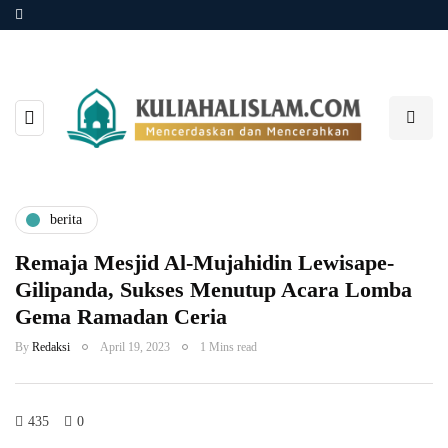
berita
Remaja Mesjid Al-Mujahidin Lewisape-
Gilipanda, Sukses Menutup Acara Lomba
Gema Ramadan Ceria
By
Redaksi
April 19, 2023
1 Mins read
435
0