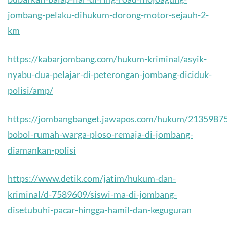
jombang-pelaku-dihukum-dorong-motor-sejauh-2-
km
https://kabarjombang.com/hukum-kriminal/asyik-
nyabu-dua-pelajar-di-peterongan-jombang-diciduk-
polisi/amp/
https://jombangbanget.jawapos.com/hukum/21359875
bobol-rumah-warga-ploso-remaja-di-jombang-
diamankan-polisi
https://www.detik.com/jatim/hukum-dan-
kriminal/d-7589609/siswi-ma-di-jombang-
disetubuhi-pacar-hingga-hamil-dan-keguguran