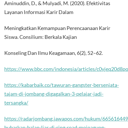
Aminuddin, D., & Mulyadi, M. (2020). Efektivitas
Layanan Informasi Karir Dalam
Meningkatkan Kemampuan Perencaanaan Karir
Siswa. Consilium: Berkala Kajian
Konseling Dan Ilmu Keagamaan, 6(2), 52–62.
https://www.bbc.com/indonesia/articles/c0vjeq20d8p
https://kabarbaik.co/tawuran-gangster-bersenjata-
tajam-di-jombang-digagalkan-3-pelajar-jadi-
tersangka/
https://radarjombang.jawapos.com/hukum/665616449/
bubarkan-balap-liar-di-ring-road-mojoagung-