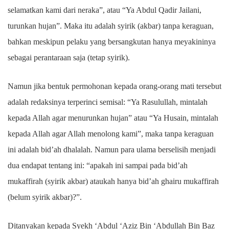
selamatkan kami dari neraka”, atau “Ya Abdul Qadir Jailani,
turunkan hujan”. Maka itu adalah syirik (akbar) tanpa keraguan,
bahkan meskipun pelaku yang bersangkutan hanya meyakininya
sebagai perantaraan saja (tetap syirik).
Namun jika bentuk permohonan kepada orang-orang mati tersebut
adalah redaksinya terperinci semisal: “Ya Rasulullah, mintalah
kepada Allah agar menurunkan hujan” atau “Ya Husain, mintalah
kepada Allah agar Allah menolong kami”, maka tanpa keraguan
ini adalah bid’ah dhalalah. Namun para ulama berselisih menjadi
dua endapat tentang ini: “apakah ini sampai pada bid’ah
mukaffirah (syirik akbar) ataukah hanya bid’ah ghairu mukaffirah
(belum syirik akbar)?”.
Ditanyakan kepada Syekh ‘Abdul ‘Aziz Bin ‘Abdullah Bin Baz