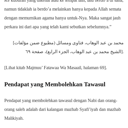
Ke kuburan yang dikenal atau ke tempat lain, lalu berdo’a di sana,
namun tidaklah ia berdo’a melainkan hanya kepada Allah semata
dengan memurnikan agama hanya untuk-Nya. Maka sangat jauh
perkara ini dari apa yang telah kami sebutkan sebelumnya.”
[محمد بن عبد الوهاب، فتاوى ومسائل (مطبوع ضمن مؤلفات
الشيخ محمد بن عبد الوهاب، الجزء الرابع)، صفحة ٦٩].
.
[Lihat kitab Majmuu’ Fatawaa Wa Masaail, halaman 69]
Pendapat yang Membolehkan Tawasul
Pendapat yang membolehkan tawasul dengan Nabi dan orang-
orang saleh adalah dari kalangan mazhab Syafi’iyah dan mazhab
Malikiyah.