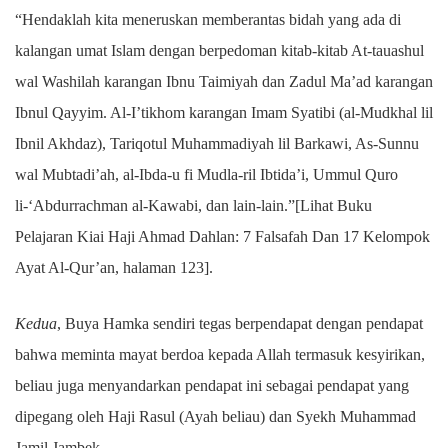
“Hendaklah kita meneruskan memberantas bidah yang ada di
kalangan umat Islam dengan berpedoman kitab-kitab At-tauashul
wal Washilah karangan Ibnu Taimiyah dan Zadul Ma’ad karangan
Ibnul Qayyim. Al-I’tikhom karangan Imam Syatibi (al-Mudkhal lil
Ibnil Akhdaz), Tariqotul Muhammadiyah lil Barkawi, As-Sunnu
wal Mubtadi’ah, al-Ibda-u fi Mudla-ril Ibtida’i, Ummul Quro
li-‘Abdurrachman al-Kawabi, dan lain-lain.”[Lihat Buku
Pelajaran Kiai Haji Ahmad Dahlan: 7 Falsafah Dan 17 Kelompok
Ayat Al-Qur’an, halaman 123].
Kedua
, Buya Hamka sendiri tegas berpendapat dengan pendapat
bahwa meminta mayat berdoa kepada Allah termasuk kesyirikan,
beliau juga menyandarkan pendapat ini sebagai pendapat yang
dipegang oleh Haji Rasul (Ayah beliau) dan Syekh Muhammad
Jamil Jambek.