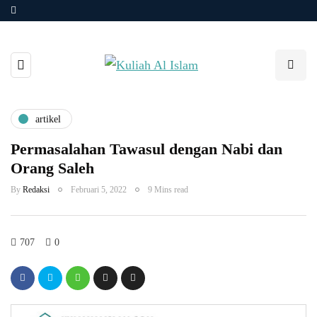
artikel
Permasalahan Tawasul dengan Nabi dan
Orang Saleh
By
Redaksi
Februari 5, 2022
9 Mins read
707
0