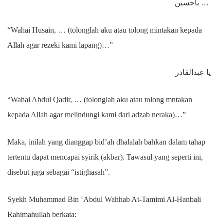
ياحسين …
“Wahai Husain, … (tolonglah aku atau tolong mintakan kepada
Allah agar rezeki kami lapang)…”
يا عبدالقادر
“Wahai Abdul Qadir, … (tolonglah aku atau tolong mntakan
kepada Allah agar melindungi kami dari adzab neraka)…”
Maka, inilah yang dianggap bid’ah dhalalah bahkan dalam tahap
tertentu dapat mencapai syirik (akbar). Tawasul yang seperti ini,
disebut juga sebagai “istighasah”.
Syekh Muhammad Bin ‘Abdul Wahhab At-Tamimi Al-Hanbali
Rahimahullah berkata: