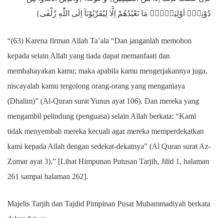
دُوْنِهٖٓ اَوْلِيَاۤءَۘ مَا نَعْبُدُهُمْ اِلَّا لِيُقَرِّبُوْنَآ اِلَى اللّٰهِ زُلْفٰى}
“(63) Karena firman Allah Ta’ala “Dan janganlah memohon
kepada selain Allah yang tiada dapat memanfaati dan
membahayakan kamu; maka apabila kamu mengerjakannya juga,
niscayalah kamu tergolong orang-orang yang menganiaya
(Dhalim)” (Al-Quran surat Yunus ayat 106). Dan mereka yang
mengambil pelindung (penguasa) selain Allah berkata: “Kami
tidak menyembah mereka kecuali agar mereka memperdekatkan
kami kepada Allah dengan sedekat-dekatnya” (Al Quran surat Az-
Zumar ayat 3).” [Lihat Himpunan Putusan Tarjih, Jilid 1, halaman
261 sampai halaman 262].
Majelis Tarjih dan Tajdid Pimpinan Pusat Muhammadiyah berkata