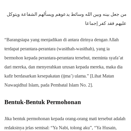
من جعل بينه وبين الله وسائط يدعوهم ويسألهم الشفاعة ويتوكل
عليهم فقد كفر إجماعا
“Barangsiapa yang menjadikan di antara dirinya dengan Allah
terdapat perantara-perantara (wasithah-wasithah), yang ia
bermohon kepada perantara-perantara tersebut, meminta syafa’at
dari mereka, dan menyerahkan urusan kepada mereka, maka dia
kafir berdasarkan kesepakatan (ijma’) ulama.” [Lihat Matan
Nawaqidhul Islam, pada Pembatal Islam No. 2].
Bentuk-Bentuk Permohonan
Jika bentuk permohonan kepada orang-orang mati tersebut adalah
redaksinya jelas semisal: “Ya Nabi, tolong aku”, “Ya Husain,