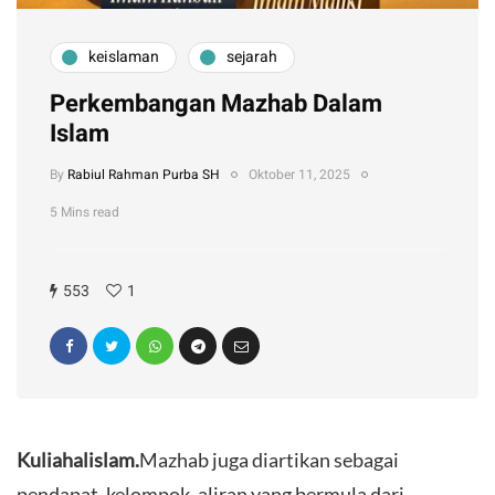
keislaman
sejarah
Perkembangan Mazhab Dalam
Islam
By
Rabiul Rahman Purba SH
Oktober 11, 2025
5 Mins read
553
1
Kuliahalislam.
Mazhab juga diartikan sebagai
pendapat, kelompok, aliran yang bermula dari