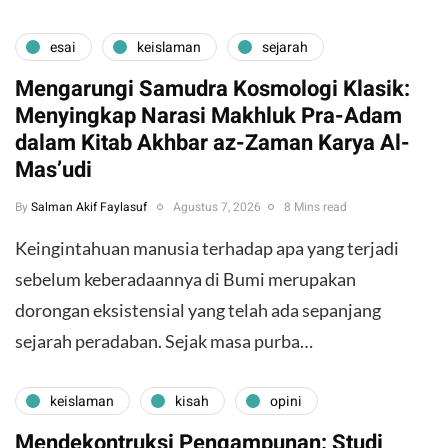
esai
keislaman
sejarah
Mengarungi Samudra Kosmologi Klasik:
Menyingkap Narasi Makhluk Pra-Adam
dalam Kitab Akhbar az-Zaman Karya Al-
Mas’udi
By
Salman Akif Faylasuf
Agustus 7, 2026
8 Mins read
Keingintahuan manusia terhadap apa yang terjadi
sebelum keberadaannya di Bumi merupakan
dorongan eksistensial yang telah ada sepanjang
sejarah peradaban. Sejak masa purba…
keislaman
kisah
opini
Mendekontruksi Pengampunan: Studi