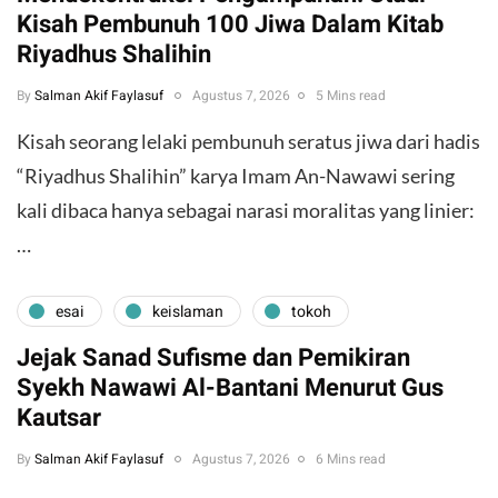
Kisah Pembunuh 100 Jiwa Dalam Kitab
Riyadhus Shalihin
By
Salman Akif Faylasuf
Agustus 7, 2026
5 Mins read
Kisah seorang lelaki pembunuh seratus jiwa dari hadis
“Riyadhus Shalihin” karya Imam An-Nawawi sering
kali dibaca hanya sebagai narasi moralitas yang linier:
…
esai
keislaman
tokoh
Jejak Sanad Sufisme dan Pemikiran
Syekh Nawawi Al-Bantani Menurut Gus
Kautsar
By
Salman Akif Faylasuf
Agustus 7, 2026
6 Mins read