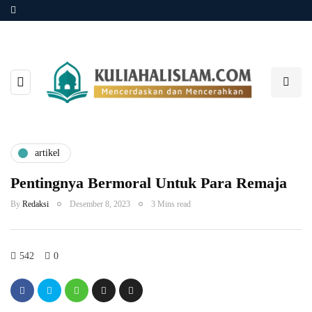
artikel
Pentingnya Bermoral Untuk Para Remaja
By
Redaksi
Desember 8, 2023
3 Mins read
542
0