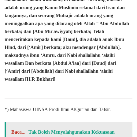
adalah orang yang Kaum Muslimin selamat dari lisan dan
tangannya, dan seorang Muhajir adalah orang yang
meninggalkan apa yang dilarang oleh Allah ” Abu Abdullah
berkata; dan [Abu Mu’awiyyah] berkata; Telah
menceritakan kepada kami [Daud], dia adalah anak Ibnu
Hind, dari [‘Amir] berkata; aku mendengar [Abdullah],
maksudnya ibnu ‘Amru, dari Nabi shallallahu ‘alaihi
wasallam Dan berkata [Abdul A’laa] dari [Daud] dari
[‘Amir] dari [Abdullah] dari Nabi shallallahu ‘alaihi
wasallam [H.R Bukhari]
*) Mahasiswa UINSA Prodi Ilmu AlQur’an dan Tafsir.
Baca...
Tak Boleh Menyalahgunakan Kekuasaan