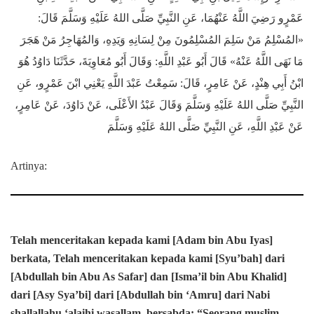
عَمْرٍو رَضِيَ اللَّهُ عَنْهُمَا، عَنِ النَّبِيِّ صَلَّى اللهُ عَلَيْهِ وَسَلَّمَ قَالَ:
«المُسْلِمُ مَنْ سَلِمَ المُسْلِمُونَ مِنْ لِسَانِهِ وَيَدِهِ، وَالمُهَاجِرُ مَنْ هَجَرَ
مَا نَهَى اللَّهُ عَنْهُ» قَالَ أَبُو عَبْدِ اللَّهِ: وَقَالَ أَبُو مُعَاوِيَةَ، حَدَّثَنَا دَاوُدُ هُوَ
ابْنُ أَبِي هِنْدٍ، عَنْ عَامِرٍ، قَالَ: سَمِعْتُ عَبْدَ اللَّهِ يَعْنِي ابْنَ عَمْرٍو، عَنِ
النَّبِيِّ صَلَّى اللهُ عَلَيْهِ وَسَلَّمَ وَقَالَ عَبْدُ الأَعْلَى، عَنْ دَاوُدَ، عَنْ عَامِرٍ،
عَنْ عَبْدِ اللَّهِ، عَنِ النَّبِيِّ صَلَّى اللهُ عَلَيْهِ وَسَلَّمَ
Artinya:
Telah menceritakan kepada kami [Adam bin Abu Iyas]
berkata, Telah menceritakan kepada kami [Syu’bah] dari
[Abdullah bin Abu As Safar] dan [Isma’il bin Abu Khalid]
dari [Asy Sya’bi] dari [Abdullah bin ‘Amru] dari Nabi
shallallahu ‘alaihi wasallam, bersabda: “Seorang muslim