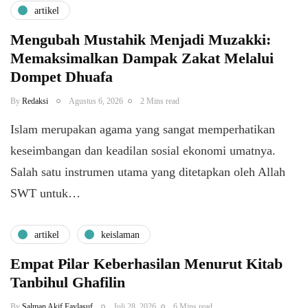
artikel
Mengubah Mustahik Menjadi Muzakki:
Memaksimalkan Dampak Zakat Melalui
Dompet Dhuafa
By
Redaksi
Agustus 6, 2026
2 Mins read
Islam merupakan agama yang sangat memperhatikan
keseimbangan dan keadilan sosial ekonomi umatnya.
Salah satu instrumen utama yang ditetapkan oleh Allah
SWT untuk…
artikel
keislaman
Empat Pilar Keberhasilan Menurut Kitab
Tanbihul Ghafilin
By
Salman Akif Faylasuf
Juli 28, 2026
6 Mins read