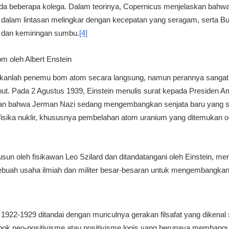
a beberapa kolega. Dalam teorinya, Copernicus menjelaskan bahwa 
i dalam lintasan melingkar dengan kecepatan yang seragam, serta Bu
n, dan kemiringan sumbu.
[4]
 oleh Albert Enstein
bukanlah penemu bom atom secara langsung, namun perannya sangat 
but. Pada 2 Agustus 1939, Einstein menulis surat kepada Presiden Am
atan bahwa Jerman Nazi sedang mengembangkan senjata baru yang sa
sika nuklir, khususnya pembelahan atom uranium yang ditemukan ol
usun oleh fisikawan Leo Szilard dan ditandatangani oleh Einstein, 
buah usaha ilmiah dan militer besar-besaran untuk mengembangka
 1922-1929 ditandai dengan munculnya gerakan filsafat yang dikenal
pok neo-positivisme atau positivisme logis yang berupaya membangun 