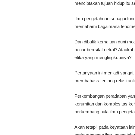
menciptakan tujuan hidup itu sen
Ilmu pengetahuan sebagai fo
memahami bagaimana fenomena 
Dan dibalik kemajuan duni mod
benar berrsifat netral? Ataukah
etika yang menglingkupinya?
Pertanyaan ini menjadi sangat 
membahass tentang relasi antar
Perkembangan peradaban yang 
kerumitan dan komplesitas ke
berkembang pula ilmu pengeta
Akan tetapi, pada keyataan la
perkembangan ilmu pengetahua