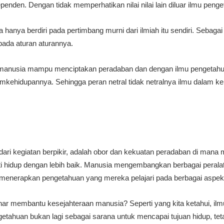
nden. Dengan tidak memperhatikan nilai nilai lain diluar ilmu penget
hanya berdiri pada pertimbang murni dari ilmiah itu sendiri. Sebaga
pada aturan aturannya.
, manusia mampu menciptakan peradaban dan dengan ilmu pengetah
kehidupannya. Sehingga peran netral tidak netralnya ilmu dalam k
dari kegiatan berpikir, adalah obor dan kekuatan peradaban di man
i hidup dengan lebih baik. Manusia mengembangkan berbagai perala
 menerapkan pengetahuan yang mereka pelajari pada berbagai aspek
r membantu kesejahteraan manusia? Seperti yang kita ketahui, ilmu
getahuan bukan lagi sebagai sarana untuk mencapai tujuan hidup, tet