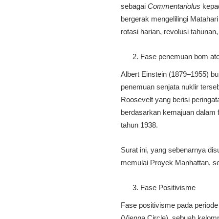
sebagai
Commentariolus
kepad
bergerak mengelilingi Matahar
rotasi harian, revolusi tahuna
Fase penemuan bom atom
Albert Einstein (1879–1955) 
penemuan senjata nuklir terse
Roosevelt yang berisi pering
berdasarkan kemajuan dalam fi
tahun 1938.
Surat ini, yang sebenarnya dis
memulai Proyek Manhattan, se
Fase Positivisme
Fase positivisme pada periode
(Vienna Circle), sebuah kelom