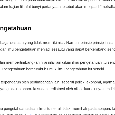
alam kajian filsafat bunyi pertanyaan tesebut akan menjaadi “ netra
Pengetahuan
agai sesuatu yang tidak memiliki nilai. Namun, prinsip prinsip ini sa
agar ilmu pengetahuan menjadi sesautu yang dapat berkembang sendi
 mempertimbangkan nilai nilai lain diluar ilmu pengetahuan itu sendi
 pengetahuan beretumbuh untuk ilmu pengetahuan itu sendiri.
terpengaruh oleh pertimbangan lain, seperrti politik, ekonomi, agam
ang tidak otonom. Ia sudah terdistorsi oleh nilai diluar dirinya sendi
lmu pengetahuan adalah ilmu itu netral, tidak memihak pada apapun, 