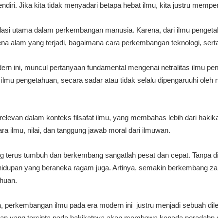
diri. Jika kita tidak menyadari betapa hebat ilmu, kita justru memperal
ndasi utama dalam perkembangan manusia. Karena, dari ilmu penge
alam yang terjadi, bagaimana cara perkembangan teknologi, serta 
ern ini, muncul pertanyaan fundamental mengenai netralitas ilmu pe
 ilmu pengetahuan, secara sadar atau tidak selalu dipengaruuhi oleh nil
relevan dalam konteks filsafat ilmu, yang membahas lebih dari haki
a ilmu, nilai, dan tanggung jawab moral dari ilmuwan.
terus tumbuh dan berkembang sangatlah pesat dan cepat. Tanpa di
hidupan yang beraneka ragam juga. Artinya, semakin berkembang 
huan.
in, perkembangan ilmu pada era modern ini justru menjadi sebuah dil
n yang tercipta pada hakikatnya akan membawa kepada peradabn du