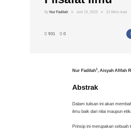
By
Nur Fadilah
Juni 15, 2025
21 Mins read
931
0
1
Nur Fadilah
, Aisyah Afifah
Abstrak
Dalam tulisan ini akan membah
ilmu baik dari nilai maupun et
Prinsip ini merupakan sebuah 