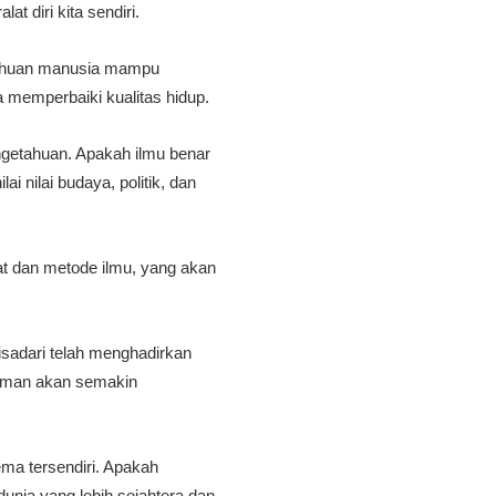
at diri kita sendiri.
tahuan manusia mampu
memperbaiki kualitas hidup.
ngetahuan. Apakah ilmu benar
ai nilai budaya, politik, dan
kat dan metode ilmu, yang akan
sadari telah menghadirkan
zaman akan semakin
ema tersendiri. Apakah
nia yang lebih sejahtera dan