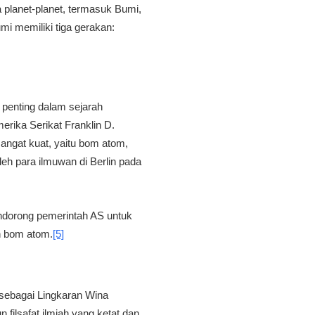
planet-planet, termasuk Bumi,
mi memiliki tiga gerakan:
penting dalam sejarah
erika Serikat Franklin D.
ngat kuat, yaitu bom atom,
eh para ilmuwan di Berlin pada
mendorong pemerintah AS untuk
n bom atom.
[5]
 sebagai Lingkaran Wina
filsafat ilmiah yang ketat dan