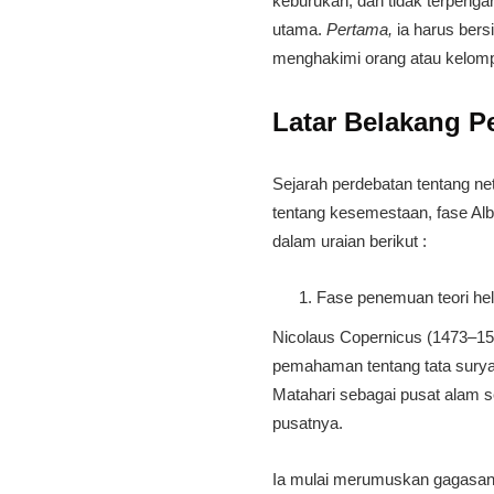
keburukan, dan tidak terpengar
utama.
Pertama,
ia harus bers
menghakimi orang atau kelomp
Latar Belakang Pe
Sejarah perdebatan tentang net
tentang kesemestaan, fase Albe
dalam uraian berikut :
Fase penemuan teori hel
Nicolaus Copernicus (1473–1543
pemahaman tentang tata surya
Matahari sebagai pusat alam
pusatnya.
Ia mulai merumuskan gagasan i