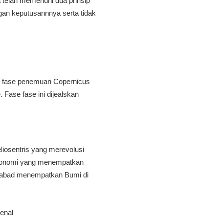
a telah memenuhi dua prinsip
ngan keputusannnya serta tidak
itu fase penemuan Copernicus
 Fase fase ini dijealskan
liosentris yang merevolusi
ronomi yang menempatkan
d-abad menempatkan Bumi di
enal