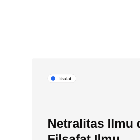
filsafat
Netralitas Ilmu
Filsafat Ilmu