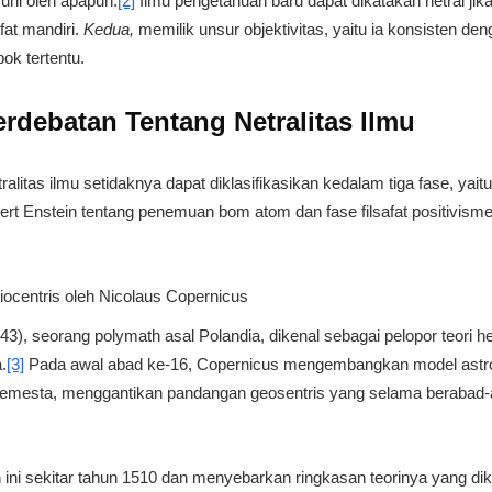
uhi oleh apapun.
[2]
Ilmu pengetahuan baru dapat dikatakan netral jik
ifat mandiri.
Kedua,
memilik unsur objektivitas, yaitu ia konsisten de
ok tertentu.
rdebatan Tentang Netralitas Ilmu
ralitas ilmu setidaknya dapat diklasifikasikan kedalam tiga fase, ya
rt Enstein tentang penemuan bom atom dan fase filsafat positivisme.
iocentris oleh Nicolaus Copernicus
), seorang polymath asal Polandia, dikenal sebagai pelopor teori he
.
[3]
Pada awal abad ke-16, Copernicus mengembangkan model ast
 semesta, menggantikan pandangan geosentris yang selama beraba
ni sekitar tahun 1510 dan menyebarkan ringkasan teorinya yang dik