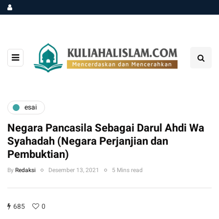
esai
Negara Pancasila Sebagai Darul Ahdi Wa
Syahadah (Negara Perjanjian dan
Pembuktian)
By
Redaksi
Desember 13, 2021
5 Mins read
685
0