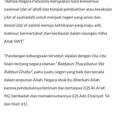
“Bahwa Negara Pancasila merupakan hasil konsensus
nasional (
dar al-‘ahdi
) dan tempat pembuktian atau kesaksian
(
dar al-syahadah
) untuk menjadi negeri yang aman dan
damai (
dar al-salam
) menuju kehidupan yang maju, adil,
makmur, bermartabat, dan berdaulat dalam naungan ridha
Allah SWT.”
“Pandangan kebangsaan tersebut sejalan dengan cita-cita
Islam tentang negara idaman “
Baldatun Thayyibatun Wa
Rabbun Ghafur
”, yaitu suatu negeri yang baik dan berada
dalam ampunan Allah. Negara ideal itu diberkahi Allah
karena penduduknya beriman dan bertaqwa (QS Al-A’raf:
96), beribadah dan memakmurkannya (QS Adz-Dzariyat: 56
dan Hud: 61).