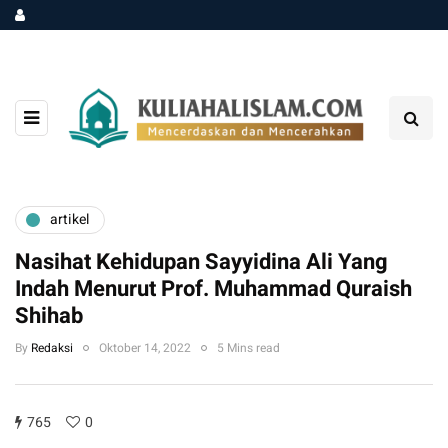
artikel
Nasihat Kehidupan Sayyidina Ali Yang
Indah Menurut Prof. Muhammad Quraish
Shihab
By
Redaksi
Oktober 14, 2022
5 Mins read
765
0