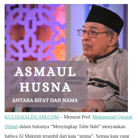
KULIAHALISLAM.COM
– Menurut Prof.
Muhammad Quraish
Shihab
dalam bukunya “Menyingkap Tabir Ilahi” menyatakan
bahwa Al Mukmin terambil dari kata “amina”. Semua kata yang