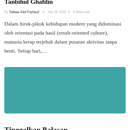
Tanbihul Ghafilin
By
Salman Akif Faylasuf
Juli 28, 2026
6 Mins read
Dalam hiruk-pikuk kehidupan modern yang didominasi
oleh orientasi pada hasil (result-oriented culture),
manusia kerap terjebak dalam pusaran aktivitas tanpa
henti. Setiap hari,…
Tinggalkan Balasan