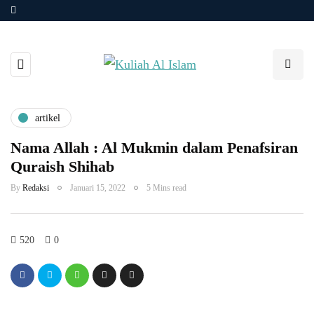
artikel
Nama Allah : Al Mukmin dalam Penafsiran
Quraish Shihab
By
Redaksi
Januari 15, 2022
5 Mins read
520
0