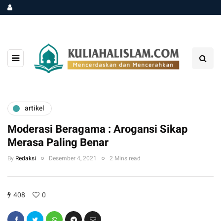
artikel
Moderasi Beragama : Arogansi Sikap
Merasa Paling Benar
By
Redaksi
Desember 4, 2021
2 Mins read
408
0