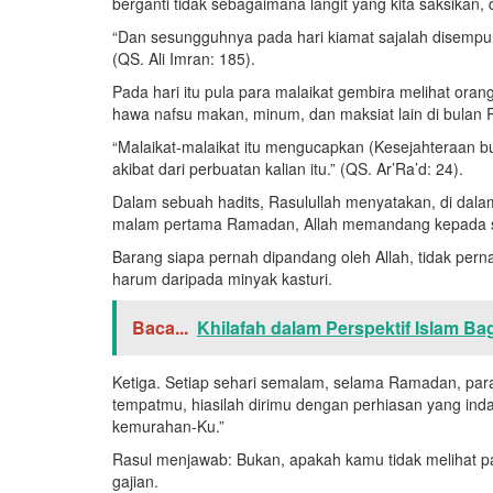
berganti tidak sebagaimana langit yang kita saksikan,
“Dan sesungguhnya pada hari kiamat sajalah disempu
(QS. Ali Imran: 185).
Pada hari itu pula para malaikat gembira melihat or
hawa nafsu makan, minum, dan maksiat lain di bulan
“Malaikat-malaikat itu mengucapkan (Kesejahteraan bua
akibat dari perbuatan kalian itu.” (QS. Ar’Ra’d: 24).
Dalam sebuah hadits, Rasulullah menyatakan, di dal
malam pertama Ramadan, Allah memandang kepad
Barang siapa pernah dipandang oleh Allah, tidak pern
harum daripada minyak kasturi.
Baca...
Khilafah dalam Perspektif Islam 
Ketiga. Setiap sehari semalam, selama Ramadan, par
tempatmu, hiasilah dirimu dengan perhiasan yang ind
kemurahan-Ku.”
Rasul menjawab: Bukan, apakah kamu tidak melihat p
gajian.