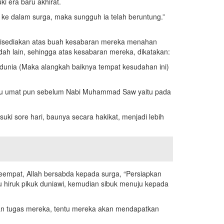
ki era baru akhirat.
ke dalam surga, maka sungguh ia telah beruntung.”
g disediakan atas buah kesabaran mereka menahan
ah lain, sehingga atas kesabaran mereka, dikatakan:
i dunia (Maka alangkah baiknya tempat kesudahan ini)
satu umat pun sebelum Nabi Muhammad Saw yaitu pada
ki sore hari, baunya secara hakikat, menjadi lebih
eempat, Allah bersabda kepada surga, “Persiapkan
 hiruk pikuk duniawi, kemudian sibuk menuju kepada
kan tugas mereka, tentu mereka akan mendapatkan