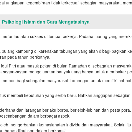
 ungkapan kegembiraan tidak terkecuali sebagian masyarakat, memb
 Psikologi Islam dan Cara Mengatasinya
a merantau atau sukses di tempat bekerja. Padahal uanng yang mereka
 pulang kampung di karenakan tabungan yang akan dibagi-bagikan ke
ran pada tahun berikutnya.
ya Idul Fitri atau masuk pekan di bulan Ramadan di sebagaian masya
k segan-segan mengeluarkan banyak uang hanya untuk membakar peta
au momen bagi sebagaian masyarakat Lamongan untuk memiliki hal-hal y
 untuk membeli kebutuhan yang serba baru. Bahkan anggapan sebagian 
ederhana dan larangan berlaku boros, berlebih-lebihan dan pesta pora
keseimbangan dalam berbagai aspek.
boleh mengorbankan kemaslahatan individu dan masyarakat. Selain itu
pun harus dijauhkan dalam berkomsi.