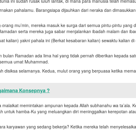
 dunia ini sudah rusak luluh lantak, di mana para manusia telah memasu
rnakan pahalamu. Barangsiapa dijauhkan dari neraka dan dimasukkan 
ang-orang mu’min, mereka masuk ke surga dari semua pintu-pintu yan
 Ramadan serta mereka juga sabar menjalankan ibadah malam dan ibad
t kalian) yakni pahala ini (Berkat kesabaran kalian) sewaktu kalian d
am bulan Ramadan ada lima hal yang tidak pernah diberikan kepada 
a semua umat Muhammad.
ah disiksa selamanya. Kedua, mulut orang yang berpuasa ketika memasu
Bagaimana Konsepnya ?
a malaikat memintakan ampunan kepada Allah subhanahu wa ta’ala. K
ah untuk hamba-Ku yang meluangkan diri meninggalkan kerepotan atau
ara karyawan yang sedang bekerja? Ketika mereka telah menyelesai