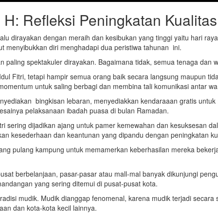
3 H: Refleksi Peningkatan Kualit
lu dirayakan dengan meraih dan kesibukan yang tinggi yaitu hari raya I
kut menyibukkan diri menghadapi dua peristiwa tahunan ini.
i dan paling spektakuler dirayakan. Bagaimana tidak, semua tenaga dan 
Idul Fitri, tetapi hampir semua orang baik secara langsung maupun ti
gai momentum untuk saling berbagi dan membina tali komunikasi antar w
t menyediakan bingkisan lebaran, menyediakkan kendaraaan gratis unt
elesainya pelaksanaan ibadah puasa di bulan Ramadan.
Fitri sering dijadikan ajang untuk pamer kemewahan dan kesuksesan dal
uskan kesederhaan dan keantunan yang dipandu dengan peningkatan ku
dang pulang kampung untuk memamerkan keberhasilan mereka bekerja d
usat berbelanjaan, pasar-pasar atau mall-mal banyak dikunjungi pengun
mandangan yang sering ditemui di pusat-pusat kota.
 tradisi mudik. Mudik dianggap fenomenal, karena mudik terjadi secara s
an dan kota-kota kecil lainnya.