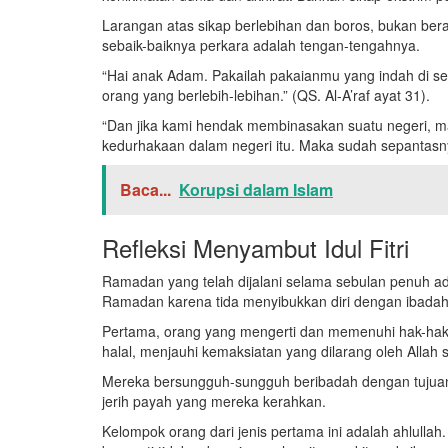
Larangan atas sikap berlebihan dan boros, bukan ber
sebaik-baiknya perkara adalah tengan-tengahnya.
“Hai anak Adam. Pakailah pakaianmu yang indah di se
orang yang berlebih-lebihan.” (QS. Al-A’raf ayat 31).
“Dan jika kami hendak membinasakan suatu negeri, m
kedurhakaan dalam negeri itu. Maka sudah sepantasny
Baca...
Korupsi dalam Islam
Refleksi Menyambut Idul Fitri
Ramadan yang telah dijalani selama sebulan penuh 
Ramadan karena tida menyibukkan diri dengan ibadah
Pertama, orang yang mengerti dan memenuhi hak-hak 
halal, menjauhi kemaksiatan yang dilarang oleh Allah
Mereka bersungguh-sungguh beribadah dengan tujuan 
jerih payah yang mereka kerahkan.
Kelompok orang dari jenis pertama ini adalah ahlullah