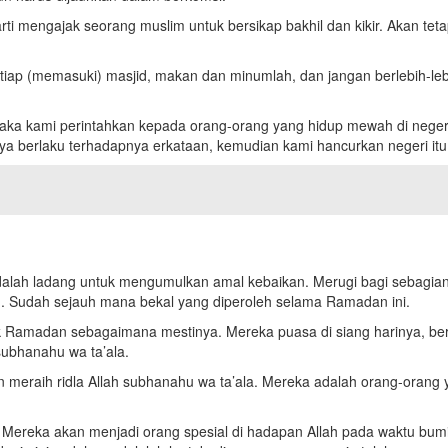
arti mengajak seorang muslim untuk bersikap bakhil dan kikir. Akan t
tiap (memasuki) masjid, makan dan minumlah, dan jangan berlebih-le
aka kami perintahkan kepada orang-orang yang hidup mewah di negeri 
a berlaku terhadapnya erkataan, kemudian kami hancurkan negeri itu 
adalah ladang untuk mengumulkan amal kebaikan. Merugi bagi sebagi
. Sudah sejauh mana bekal yang diperoleh selama Ramadan ini.
Ramadan sebagaimana mestinya. Mereka puasa di siang harinya, beri
 subhanahu wa ta’ala.
meraih ridla Allah subhanahu wa ta’ala. Mereka adalah orang-orang 
. Mereka akan menjadi orang spesial di hadapan Allah pada waktu bumi