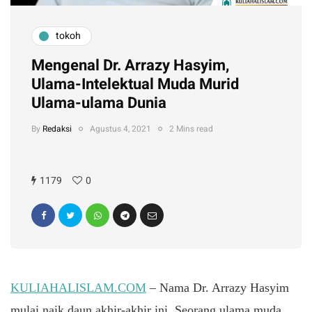
tokoh
Mengenal Dr. Arrazy Hasyim,
Ulama-Intelektual Muda Murid
Ulama-ulama Dunia
By
Redaksi
Agustus 4, 2021
2 Mins read
1179
0
KULIAHALISLAM.COM
– Nama Dr. Arrazy Hasyim
mulai naik daun akhir-akhir ini. Seorang ulama muda