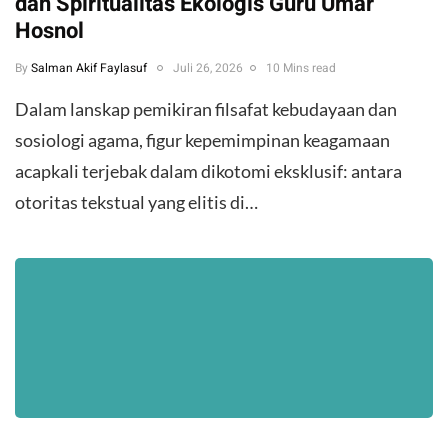
dan Spiritualitas Ekologis Guru Umar
Hosnol
By
Salman Akif Faylasuf
Juli 26, 2026
10 Mins read
Dalam lanskap pemikiran filsafat kebudayaan dan
sosiologi agama, figur kepemimpinan keagamaan
acapkali terjebak dalam dikotomi eksklusif: antara
otoritas tekstual yang elitis di…