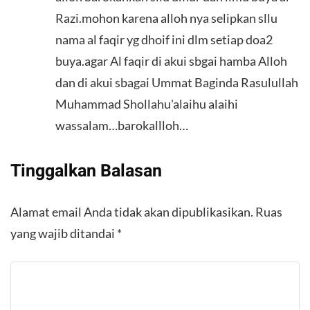
Razi.mohon karena alloh nya selipkan sllu
nama al faqir yg dhoif ini dlm setiap doa2
buya.agar Al faqir di akui sbgai hamba Alloh
dan di akui sbagai Ummat Baginda Rasulullah
Muhammad Shollahu'alaihu alaihi
wassalam…barokallloh…
Tinggalkan Balasan
Alamat email Anda tidak akan dipublikasikan.
Ruas
yang wajib ditandai
*