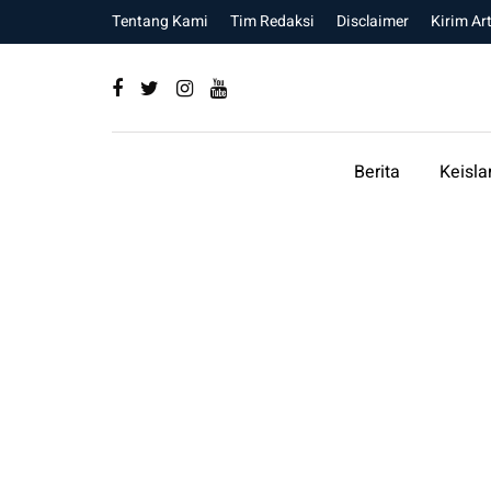
Tentang Kami
Tim Redaksi
Disclaimer
Kirim Art
Berita
Keisl