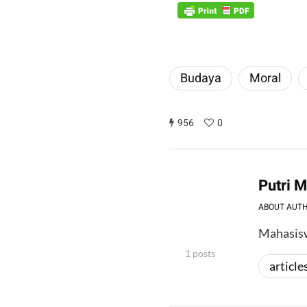
Budaya
Moral
956
0
Putri 
ABOUT AUT
Mahasis
1 posts
article