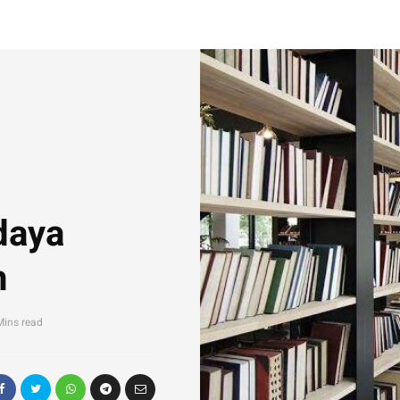
daya
h
Mins read