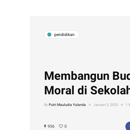
pendidikan
Membangun Bu
Moral di Sekola
By
Putri Mauludia Yulanda
Januari 3, 2025
1 
956
0