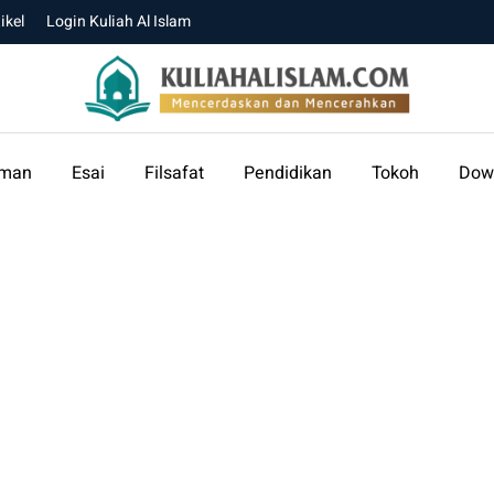
ikel
Login Kuliah Al Islam
aman
Esai
Filsafat
Pendidikan
Tokoh
Dow