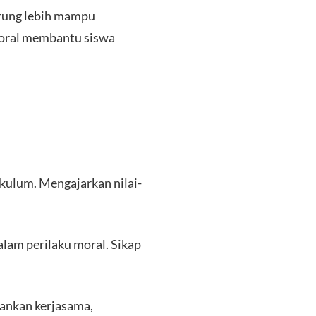
erung lebih mampu
moral membantu siswa
kulum. Mengajarkan nilai-
alam perilaku moral. Sikap
kankan kerjasama,