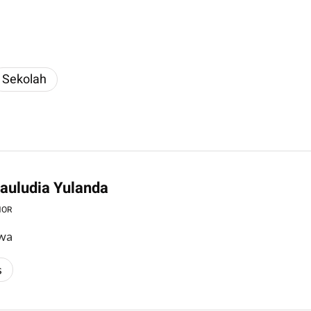
Sekolah
Mauludia Yulanda
HOR
wa
s