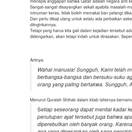
menepis anggapan bahwa Qatar adalah negara anti ke
Sangat-sangat disayangkan sekali apabila masalah-ma
minuman keras, tidak boleh memakai ban pelangi dik
Dan perlu dikaji ulang untuk selalu ada perbaikan se
diinginkannya.
Tetapi yang harus kita gali dalam kejadian tersebut a
didengarkan, akan tetapi indah untuk dirasakan. Sepert
Artinya:
Wahai manusia! Sungguh, Kami telah me
berbangsa-bangsa dan bersuku-suku agar
orang yang paling bertakwa. Sungguh, A
Menurut Quraish Shihab dalam kitab tafsirnya berna
S
etiap seseorang dapat menilai kadar 
penutupan ayat tersebut juga bahwa apa
diperebutkan oleh banyak orang. Kare
apa yang dipesankan oleh sang pencip