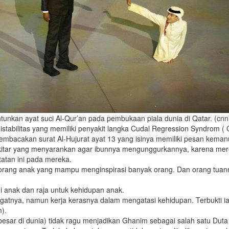
unkan ayat suci Al-Qur’an pada pembukaan piala dunia di Qatar. (cn
abilitas yang memiliki penyakit langka Cudal Regression Syndrom ( 
 membacakan surat Al-Hujurat ayat 13 yang isinya memiliki pesan kema
sekitar yang menyarankan agar ibunnya mengunggurkannya, karena me
tatan ini pada mereka.
eorang anak yang mampu menginspirasi banyak orang. Dan orang tuan
 anak dan raja untuk kehidupan anak.
angatnya, namun kerja kerasnya dalam mengatasi kehidupan. Terbukti 
m).
besar di dunia) tidak ragu menjadikan Ghanim sebagai salah satu Duta 