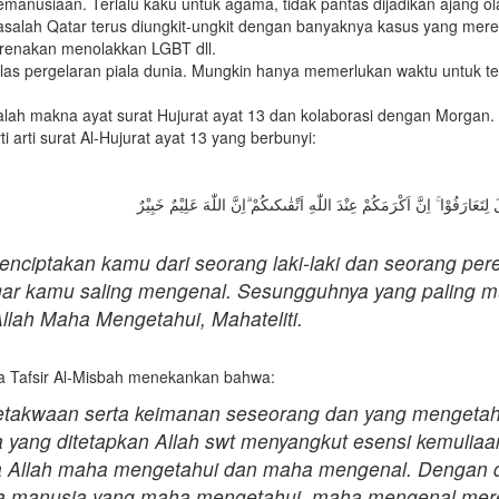
manusiaan. Terlalu kaku untuk agama, tidak pantas dijadikan ajang 
salah Qatar terus diungkit-ungkit dengan banyaknya kasus yang meres
arenakan menolakkan LGBT dll.
kelas pergelaran piala dunia. Mungkin hanya memerlukan waktu untuk 
dalah makna ayat surat Hujurat ayat 13 dan kolaborasi dengan Morgan.
i arti surat Al-Hujurat ayat 13 yang berbunyi:
nciptakan kamu dari seorang laki-laki dan seorang pe
 kamu saling mengenal. Sesungguhnya yang paling mulia
llah Maha Mengetahui, Mahateliti.
ma Tafsir Al-Misbah menekankan bahwa:
ketakwaan serta keimanan seseorang dan yang mengetah
 yang ditetapkan Allah swt menyangkut esensi kemuliaa
na Allah maha mengetahui dan maha mengenal. Dengan
ta manusia yang maha mengetahui, maha mengenal mer