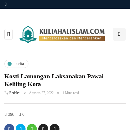
berita
Kosti Lamongan Laksanakan Pawai
Keliling Kota
By
Redaksi
Agustus 27, 2022
1 Mins read
396
0