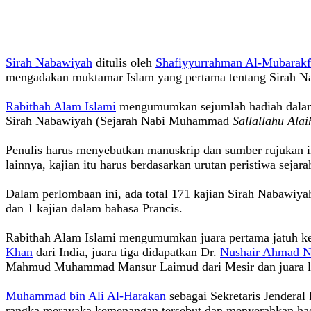
Sirah Nabawiyah
ditulis oleh
Shafiyyurrahman Al-Mubarakf
mengadakan muktamar Islam yang pertama tentang Sirah N
Rabithah Alam Islami
mengumumkan sejumlah hadiah dalam mu
Sirah Nabawiyah (Sejarah Nabi Muhammad
Sallallahu Ala
Penulis harus menyebutkan manuskrip dan sumber rujukan i
lainnya, kajian itu harus berdasarkan urutan peristiwa sejar
Dalam perlombaan ini, ada total 171 kajian Sirah Nabawiya
dan 1 kajian dalam bahasa Prancis.
Rabithah Alam Islami mengumumkan juara pertama jatuh 
Khan
dari India, juara tiga didapatkan Dr.
Nushair Ahmad N
Mahmud Muhammad Mansur Laimud dari Mesir dan juara lim
Muhammad bin Ali Al-Harakan
sebagai Sekretaris Jendera
rangka merayaka kemenangan tersebut dan menyerahkan had