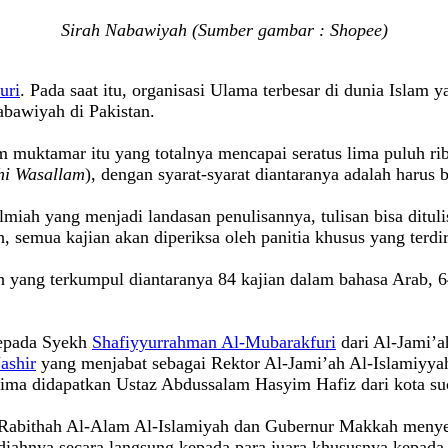
Sirah Nabawiyah (Sumber gambar : Shopee)
uri
. Pada saat itu, organisasi Ulama terbesar di dunia Islam 
abawiyah di Pakistan.
ktamar itu yang totalnya mencapai seratus lima puluh ribu 
ihi Wasallam
), dengan syarat-syarat diantaranya adalah harus
lmiah yang menjadi landasan penulisannya, tulisan bisa dit
ah, semua kajian akan diperiksa oleh panitia khusus yang terdi
h yang terkumpul diantaranya 84 kajian dalam bahasa Arab, 6
kepada Syekh
Shafiyyurrahman Al-Mubarakfuri
dari Al-Jami’ah
ashir
yang menjabat sebagai Rektor Al-Jami’ah Al-Islamiyyah
a didapatkan Ustaz Abdussalam Hasyim Hafiz dari kota suc
l Rabithah Al-Alam Al-Islamiyah dan Gubernur Makkah meny
iahnya secara langsung kepada para juara khususnya kepada