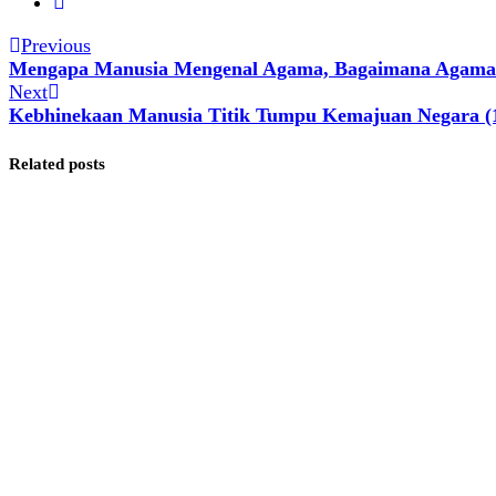
Previous
Mengapa Manusia Mengenal Agama, Bagaimana Agama
Next
Kebhinekaan Manusia Titik Tumpu Kemajuan Negara (
Related posts