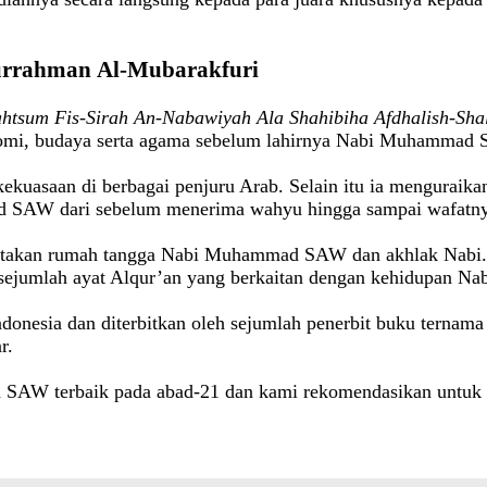
urrahman
Al-Mubarakfuri
htsum Fis-Sirah An-Nabawiyah Ala Shahibiha Afdhalish-Sha
 ekonomi, budaya serta agama sebelum lahirnya Nabi Muhammad
kekuasaan di berbagai penjuru Arab. Selain itu ia menguraik
mad SAW dari sebelum menerima wahyu hingga sampai waf
nyertakan rumah tangga Nabi Muhammad SAW dan akhlak Nabi
 sejumlah ayat Alqur’an yang berkaitan dengan kehidupan Nabi
donesia dan diterbitkan oleh sejumlah penerbit buku ternama
r.
SAW terbaik pada abad-21 dan kami rekomendasikan untuk d