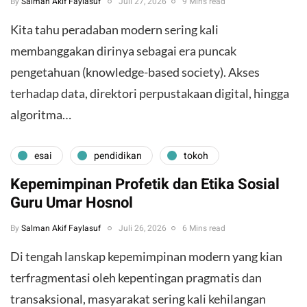
By
Salman Akif Faylasuf
Juli 27, 2026
9 Mins read
Kita tahu peradaban modern sering kali
membanggakan dirinya sebagai era puncak
pengetahuan (knowledge-based society). Akses
terhadap data, direktori perpustakaan digital, hingga
algoritma…
esai
pendidikan
tokoh
Kepemimpinan Profetik dan Etika Sosial
Guru Umar Hosnol
By
Salman Akif Faylasuf
Juli 26, 2026
6 Mins read
Di tengah lanskap kepemimpinan modern yang kian
terfragmentasi oleh kepentingan pragmatis dan
transaksional, masyarakat sering kali kehilangan