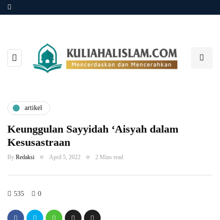
artikel
Keunggulan Sayyidah ‘Aisyah dalam
Kesusastraan
By
Redaksi
April 5, 2022
2 Mins read
535
0