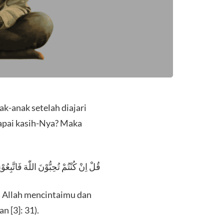
k-anak setelah diajari
apai kasih-Nya? Maka
قُلْ اِنْ كُنْتُمْ تُحِبُّوْنَ اللّٰهَ فَاتَّبِعُوْ
a Allah mencintaimu dan
 [3]: 31).