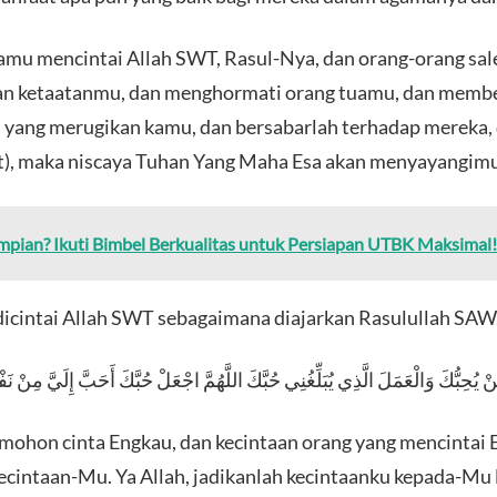
 kamu mencintai Allah SWT, Rasul-Nya, dan orang-orang sa
an ketaatanmu, dan menghormati orang tuamu, dan membe
 yang merugikan kamu, dan bersabarlah terhadap mereka, d
at), maka niscaya Tuhan Yang Maha Esa akan menyayangimu
mpian? Ikuti Bimbel Berkualitas untuk Persiapan UTBK Maksimal!
 dicintai Allah SWT sebagaimana diajarkan Rasulullah SAW
نْ يُحِبُّكَ وَالْعَمَلَ الَّذِي يُبَلِّغُنِي حُبَّكَ اللَّهُمَّ اجْعَلْ حُبَّكَ أَحَبَّ إِلَيَّ مِنْ 
emohon cinta Engkau, dan kecintaan orang yang mencintai 
cintaan-Mu. Ya Allah, jadikanlah kecintaanku kepada-Mu 