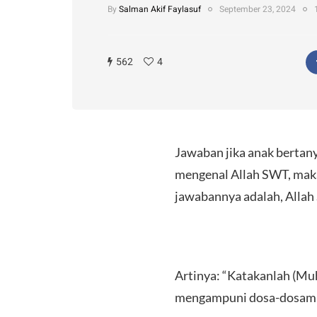
By
Salman Akif Faylasuf
September 23, 2024
562
4
Jawaban jika anak bertan
mengenal Allah SWT, mak
jawabannya adalah, Allah
Artinya: “Katakanlah (Muh
mengampuni dosa-dosamu.”