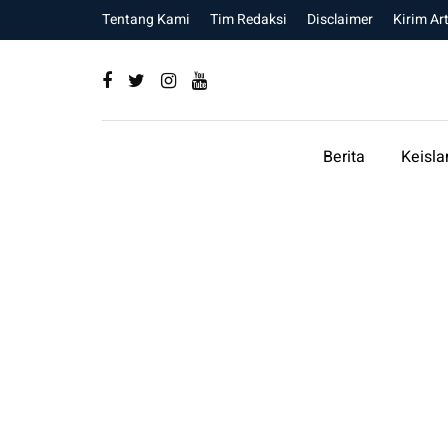
Tentang Kami
Tim Redaksi
Disclaimer
Kirim Art
Berita
Keisl