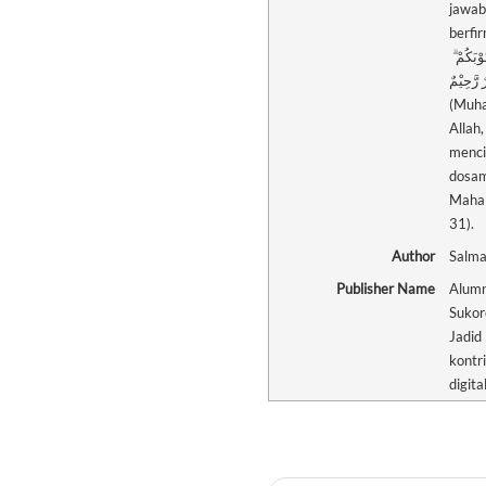
jawab
berfirman: ِبُّوْنَ اللّٰهَ
ُنُوْبَكُمْ
 غَفُوْرٌ رَّحِيْمٌ
(Muha
Allah,
menci
dosam
Maha 
31).
Author
Salma
Publisher Name
Alumn
Sukor
Jadid 
kontr
digita