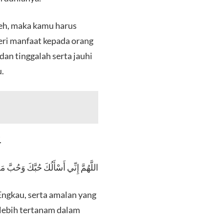
leh, maka kamu harus
ri manfaat kepada orang
an tinggalah serta jauhi
.
.
اللَّهُمَّ إِنِّي أَسْأَلُكَ حُبَّكَ وَحُبَّ مَ
Engkau, serta amalan yang
lebih tertanam dalam