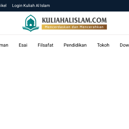
ikel
Login Kuliah Al Islam
aman
Esai
Filsafat
Pendidikan
Tokoh
Dow