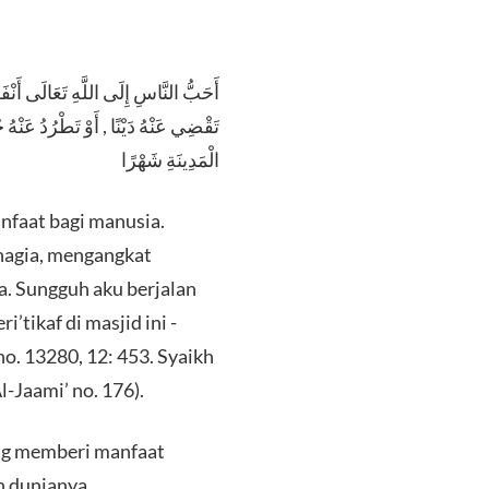
أَحَبُّ النَّاسِ إِلَى اللَّهِ تَعَالَى أَنْف
تَقْضِي عَنْهُ دَيْنًا , أَوْ تَطْرُدُ عَنْ
الْمَدِينَةِ شَهْرًا
anfaat bagi manusia.
ahagia, mengangkat
a. Sungguh aku berjalan
tikaf di masjid ini -
o. 13280, 12: 453. Syaikh
-Jaami’ no. 176).
ang memberi manfaat
n dunianya.