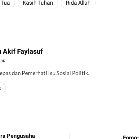
 Tua
Kasih Tuhan
Rida Allah
 Akif Faylasuf
HOR
epas dan Pemerhati Isu Sosial Politik.
s
ara Pengusaha
Fomo-F