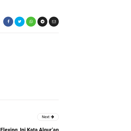
Next
lexing, Ini Kata Alqur’an