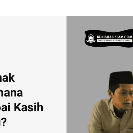
nak
mana
ai Kasih
u?