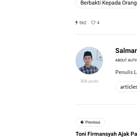
Berbakti Kepada Orang
562
4
Salman
ABOUT AUT
Penulis L
306 posts
article
Previous
Toni Firmansyah Ajak P