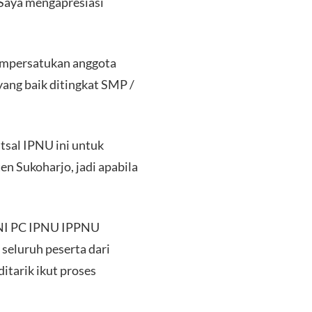
Saya mengapresiasi
empersatukan anggota
ang baik ditingkat SMP /
tsal IPNU ini untuk
n Sukoharjo, jadi apabila
ENI PC IPNU IPPNU
eluruh peserta dari
itarik ikut proses