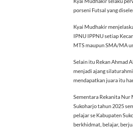
Kyai Mudhakir selaku per
porseni Futsal yang dise
Kyai Mudhakir menjelask
IPNU IPPNU setiap Kecama
MTS maupun SMA/MA untu
Selain itu Rekan Ahmad A
menjadi ajang silaturahm
mendapatkan juara itu han
Sementara Rekanita Nur
Sukoharjo tahun 2025 sem
pelajar se Kabupaten Suko
berkhidmat, belajar, berj