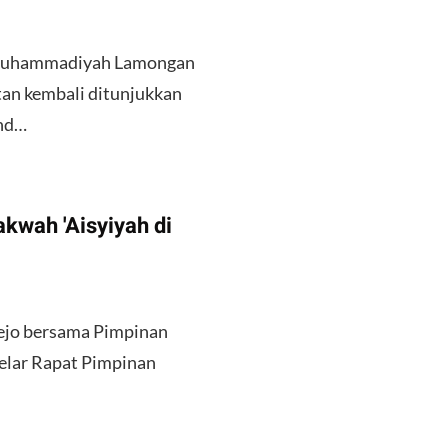
Muhammadiyah Lamongan
an kembali ditunjukkan
2nd…
kwah 'Aisyiyah di
rejo bersama Pimpinan
elar Rapat Pimpinan