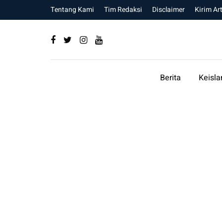
Tentang Kami
Tim Redaksi
Disclaimer
Kirim Art
Berita
Keisl