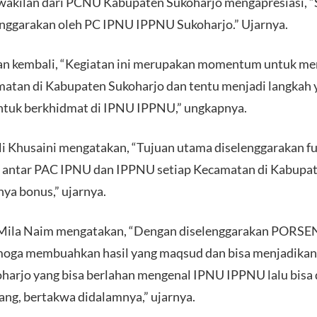
wakilan dari PCNU Kabupaten Sukoharjo mengapresiasi, “
lenggarakan oleh PC IPNU IPPNU Sukoharjo.” Ujarnya.
an kembali, “Kegiatan ini merupakan momentum untuk m
tan di Kabupaten Sukoharjo dan tentu menjadi langkah y
k berkhidmat di IPNU IPPNU,” ungkapnya.
li Khusaini mengatakan, “Tujuan utama diselenggarakan fu
i antar PAC IPNU dan IPPNU setiap Kecamatan di Kabupate
ya bonus,” ujarnya.
 Mila Naim mengatakan, “Dengan diselenggarakan PORS
oga membuahkan hasil yang maqsud dan bisa menjadikan s
harjo yang bisa berlahan mengenal IPNU IPPNU lalu bisa d
uang, bertakwa didalamnya,” ujarnya.