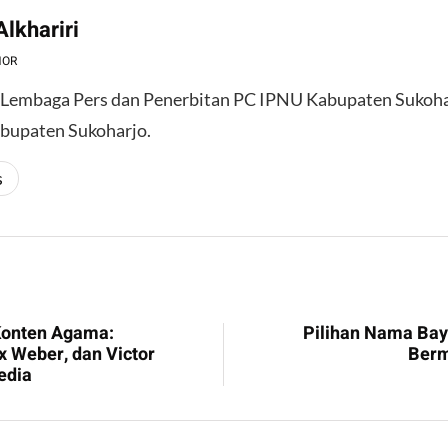
lkhariri
HOR
 Lembaga Pers dan Penerbitan PC IPNU Kabupaten Sukoha
bupaten Sukoharjo.
s
onten Agama:
Pilihan Nama Bay
Weber, dan Victor
Berm
edia