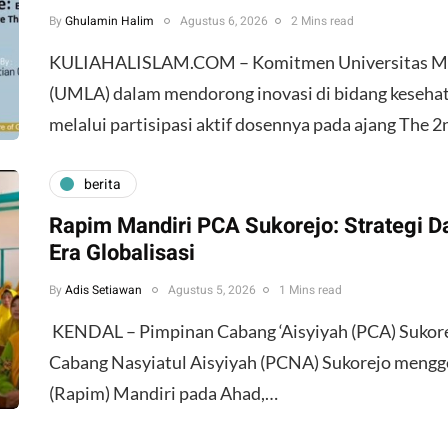
By
Ghulamin Halim
Agustus 6, 2026
2 Mins read
KULIAHALISLAM.COM – Komitmen Universitas 
(UMLA) dalam mendorong inovasi di bidang kesehat
melalui partisipasi aktif dosennya pada ajang The 
berita
Rapim Mandiri PCA Sukorejo: Strategi Da
Era Globalisasi
By
Adis Setiawan
Agustus 5, 2026
1 Mins read
​ KENDAL – Pimpinan Cabang ‘Aisyiyah (PCA) Suko
Cabang Nasyiatul Aisyiyah (PCNA) Sukorejo mengg
(Rapim) Mandiri pada Ahad,…