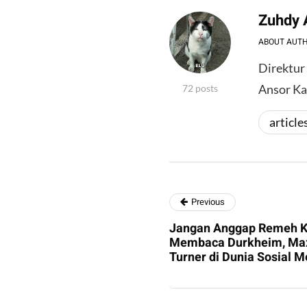
Zuhdy A
ABOUT AUT
Direktur
Ansor Ka
72 posts
article
Previous
Jangan Anggap Remeh K
Membaca Durkheim, Max 
Turner di Dunia Sosial M