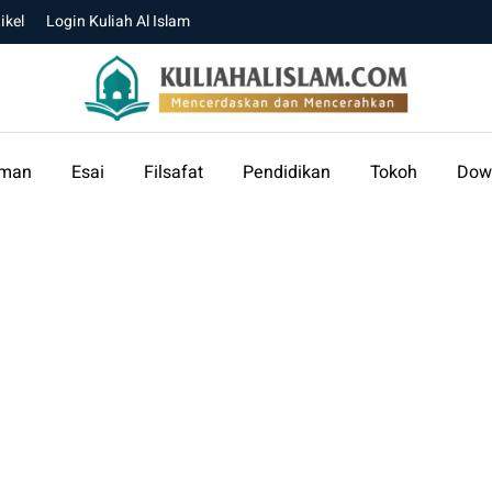
ikel
Login Kuliah Al Islam
aman
Esai
Filsafat
Pendidikan
Tokoh
Dow