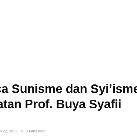
ca Sunisme dan Syi’ism
tan Prof. Buya Syafii
i 22, 2022
3 Mins read