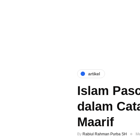
artikel
Islam Pas
dalam Cata
Maarif
By
Rabiul Rahman Purba SH
Me