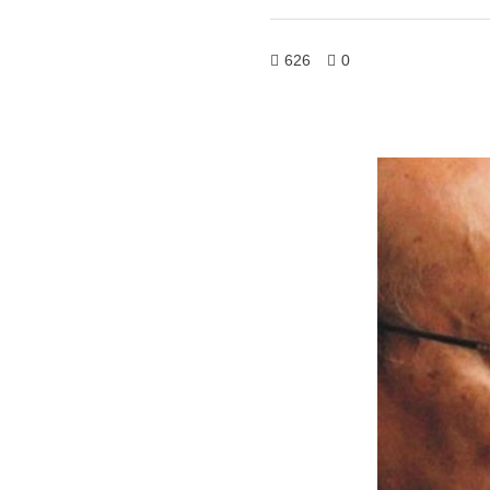
626
0