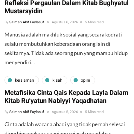
Refleksi Pergaulan Dalam Kitab Bughyatul
Mustarsyidin
By
Salman Akif Faylasuf
Agustus 6, 2026
5 Mins read
Manusia adalah makhluk sosial yang secara kodrati
selalu membutuhkan keberadaan orang lain di
sekitarnya. Tidak ada seorang pun yang mampu hidup
menyendiri…
keislaman
kisah
opini
Metafisika Cinta Qais Kepada Layla Dalam
Kitab Ru’yatun Nabiyyi Yaqadhatan
By
Salman Akif Faylasuf
Agustus 5, 2026
5 Mins read
Cinta adalah wacana abadi yang tidak pernah selesai
diperbincangkan sepanjang sejarah peradaban