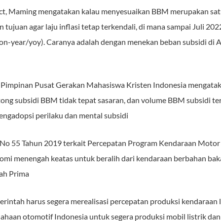
act, Maming mengatakan kalau menyesuaikan BBM merupakan satu
juan agar laju inflasi tetap terkendali, di mana sampai Juli 202
-on-year/yoy). Caranya adalah dengan menekan beban subsidi di
l Pimpinan Pusat Gerakan Mahasiswa Kristen Indonesia mengatak
ng subsidi BBM tidak tepat sasaran, dan volume BBM subsidi te
gadopsi perilaku dan mental subsidi
No 55 Tahun 2019 terkait Percepatan Program Kendaraan Motor Li
mi menengah keatas untuk beralih dari kendaraan berbahan ba
bah Prima
ntah harus segera merealisasi percepatan produksi kendaraan li
haan otomotif Indonesia untuk segera produksi mobil listrik da