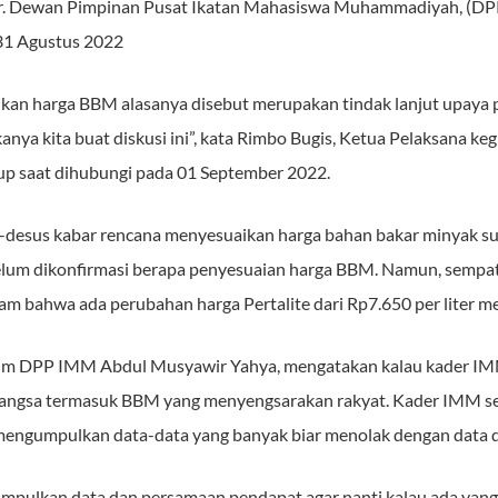
ar. Dewan Pimpinan Pusat Ikatan Mahasiswa Muhammadiyah, (DPP 
 31 Agustus 2022
ikan harga BBM alasanya disebut merupakan tindak lanjut upaya 
ya kita buat diskusi ini”, kata Rimbo Bugis, Ketua Pelaksana keg
p saat dihubungi pada 01 September 2022.
-desus kabar rencana menyesuaikan harga bahan bakar minyak su
 belum dikonfirmasi berapa penyesuaian harga BBM. Namun, sempat 
am bahwa ada perubahan harga Pertalite dari Rp7.650 per liter men
m DPP IMM Abdul Musyawir Yahya, mengatakan kalau kader IMM
bangsa termasuk BBM yang menyengsarakan rakyat. Kader IMM se
mengumpulkan data-data yang banyak biar menolak dengan data d
gumpulkan data dan persamaan pendapat agar nanti kalau ada yan