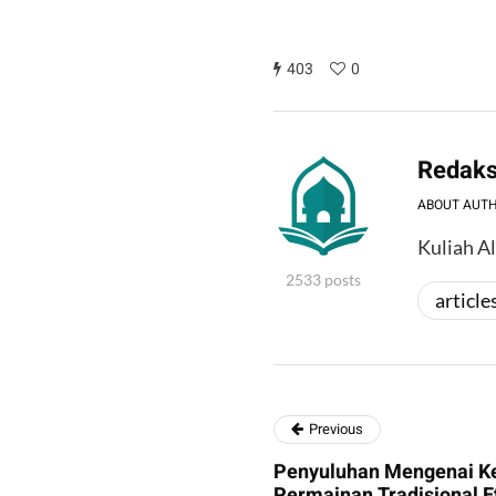
403
0
Redaks
ABOUT AUT
Kuliah A
2533 posts
article
Previous
Penyuluhan Mengenai K
Permainan Tradisional E