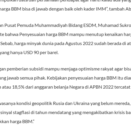
 harga BBM bisa di jawab dengan baik oleh kader IMM”, tambah Ab
inan Pusat Pemuda Muhammadiyah Bidang ESDM, Muhamad Sukro
te bahwa Penyesuaian harga BBM mampu menutup kenaikan harg
. Sebab, harga minyak dunia pada Agustus 2022 sudah berada di at
 yang hanya USD 90 per barel.
n pemberian subsidi mampu menjaga optimisme rakyat agar bisa 
ng jawab semua pihak. Kebijakan penyesuaian harga BBM itu diam
 atau 18,5% dari anggaran belanja Negara di APBN 2022 tercatat s
asanya kondisi geopolitik Rusia dan Ukraina yang belum mereda, 
 sinyal stagflasi di tahun mendatang yang mengakibatkan krisis bai
kkan harga BBM.”