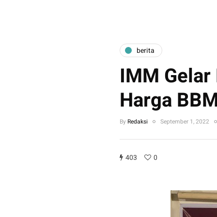
berita
IMM Gelar 
Harga BB
By
Redaksi
September 1, 2022
403
0