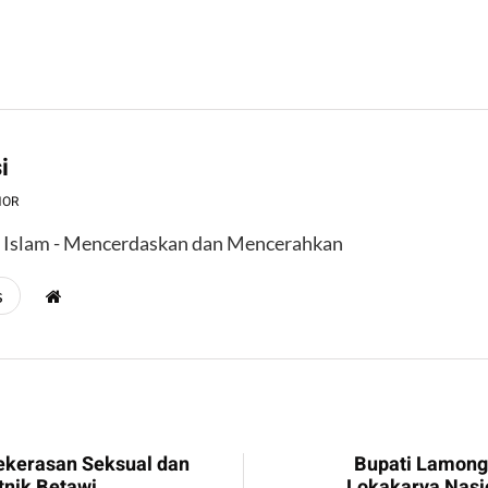
i
HOR
l Islam - Mencerdaskan dan Mencerahkan
s
ekerasan Seksual dan
Bupati Lamong
tnik Betawi
Lokakarya Nasi