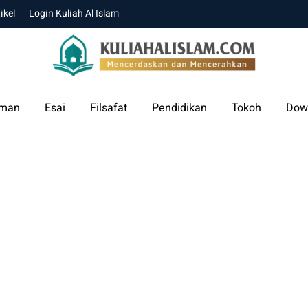
ikel
Login Kuliah Al Islam
aman
Esai
Filsafat
Pendidikan
Tokoh
Dow