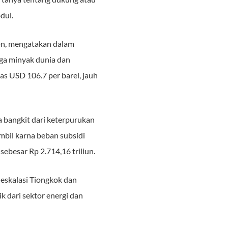
dul.
n, mengatakan dalam
a minyak dunia dan
as USD 106.7 per barel, jauh
bangkit dari keterpurukan
bil karna beban subsidi
ebesar Rp 2.714,16 triliun.
eskalasi Tiongkok dan
k dari sektor energi dan