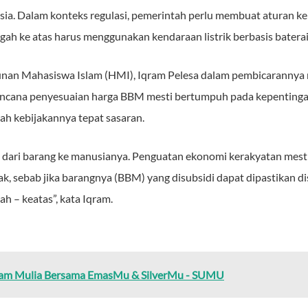
esia. Dalam konteks regulasi, pemerintah perlu membuat aturan ke
h ke atas harus menggunakan kendaraan listrik berbasis batera
nan Mahasiswa Islam (HMI), Iqram Pelesa dalam pembicaranny
encana penyesuaian harga BBM mesti bertumpuh pada kepentingan
ah kebijakannya tepat sasaran.
n dari barang ke manusianya. Penguatan ekonomi kerakyatan mest
k, sebab jika barangnya (BBM) yang disubsidi dapat dipastikan d
 – keatas”, kata Iqram.
ogam Mulia Bersama EmasMu & SilverMu - SUMU