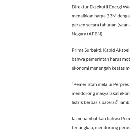
Direktur Eksekutif Energi W
menaikkan harga BBM dengan tu
persen secara tahunan (year
Negara (APBN).
Prima Surbakti, Kabid Akspe
bahwa pemerintah harus moto
ekonomi menengah keatas men
“Pemerintah melalui Perpres 
mendorong masyarakat ekono
listrik berbasis baterai.” Tam
Ia menambahkan bahwa Pemeri
terjangkau, mendorong perusa