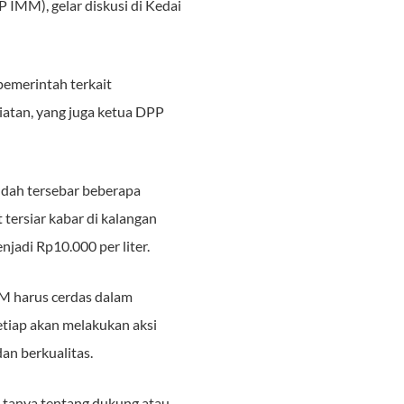
IMM), gelar diskusi di Kedai
pemerintah terkait
iatan, yang juga ketua DPP
dah tersebar beberapa
tersiar kabar di kalangan
jadi Rp10.000 per liter.
 harus cerdas dalam
tiap akan melakukan aksi
an berkualitas.
g tanya tentang dukung atau