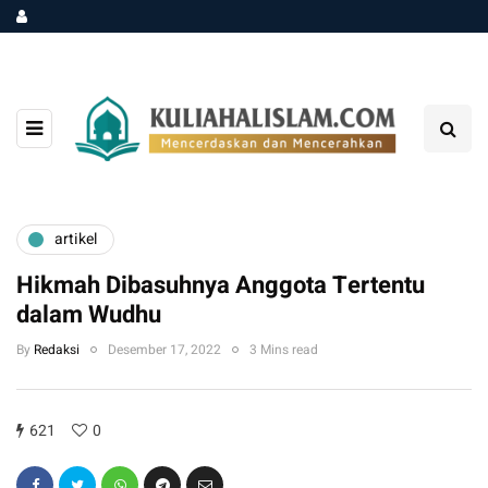
artikel
Hikmah Dibasuhnya Anggota Tertentu
dalam Wudhu
By
Redaksi
Desember 17, 2022
3 Mins read
621
0