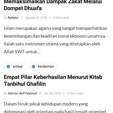
Memaksimalkan Dampak Zakat Melalui
Dompet Dhuafa
By
Redaksi
Agustus 6, 2026
2 Mins read
Islam merupakan agama yang sangat memperhatikan
keseimbangan dan keadilan sosial ekonomi umatnya.
Salah satu instrumen utama yang ditetapkan oleh
Allah SWT untuk…
artikel
keislaman
Empat Pilar Keberhasilan Menurut Kitab
Tanbihul Ghafilin
By
Salman Akif Faylasuf
Juli 28, 2026
6 Mins read
Dalam hiruk-pikuk kehidupan modern yang
didominasi oleh orientasi pada hasil (result-oriented