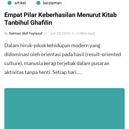
artikel
keislaman
Empat Pilar Keberhasilan Menurut Kitab
Tanbihul Ghafilin
By
Salman Akif Faylasuf
Juli 28, 2026
6 Mins read
Dalam hiruk-pikuk kehidupan modern yang
didominasi oleh orientasi pada hasil (result-oriented
culture), manusia kerap terjebak dalam pusaran
aktivitas tanpa henti. Setiap hari,…