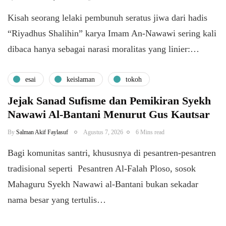
Kisah seorang lelaki pembunuh seratus jiwa dari hadis
“Riyadhus Shalihin” karya Imam An-Nawawi sering kali
dibaca hanya sebagai narasi moralitas yang linier:…
esai
keislaman
tokoh
Jejak Sanad Sufisme dan Pemikiran Syekh
Nawawi Al-Bantani Menurut Gus Kautsar
By
Salman Akif Faylasuf
Agustus 7, 2026
6 Mins read
Bagi komunitas santri, khususnya di pesantren-pesantren
tradisional seperti Pesantren Al-Falah Ploso, sosok
Mahaguru Syekh Nawawi al-Bantani bukan sekadar
nama besar yang tertulis…