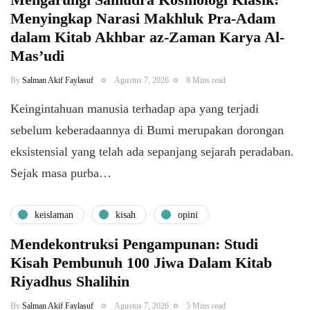
Menyingkap Narasi Makhluk Pra-Adam
dalam Kitab Akhbar az-Zaman Karya Al-
Mas’udi
By
Salman Akif Faylasuf
Agustus 7, 2026
8 Mins read
Keingintahuan manusia terhadap apa yang terjadi
sebelum keberadaannya di Bumi merupakan dorongan
eksistensial yang telah ada sepanjang sejarah peradaban.
Sejak masa purba…
keislaman
kisah
opini
Mendekontruksi Pengampunan: Studi
Kisah Pembunuh 100 Jiwa Dalam Kitab
Riyadhus Shalihin
By
Salman Akif Faylasuf
Agustus 7, 2026
5 Mins read