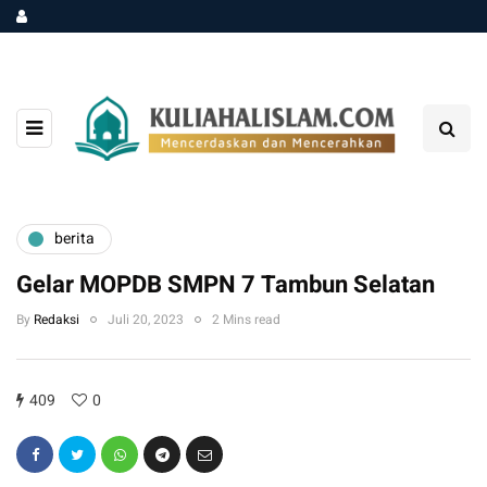
berita
Gelar MOPDB SMPN 7 Tambun Selatan
By
Redaksi
Juli 20, 2023
2 Mins read
409
0