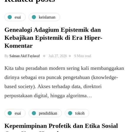
esai
keislaman
Genealogi Adagium Epistemik dan
Kebajikan Epistemik di Era Hiper-
Komentar
By
Salman Akif Faylasuf
Juli 27, 2026
9 Mins read
Kita tahu peradaban modern sering kali membanggakan
dirinya sebagai era puncak pengetahuan (knowledge-
based society). Akses terhadap data, direktori
perpustakaan digital, hingga algoritma…
esai
pendidikan
tokoh
Kepemimpinan Profetik dan Etika Sosial