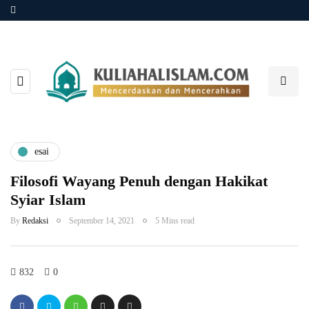
esai
Filosofi Wayang Penuh dengan Hakikat
Syiar Islam
By
Redaksi
September 14, 2021
5 Mins read
832
0