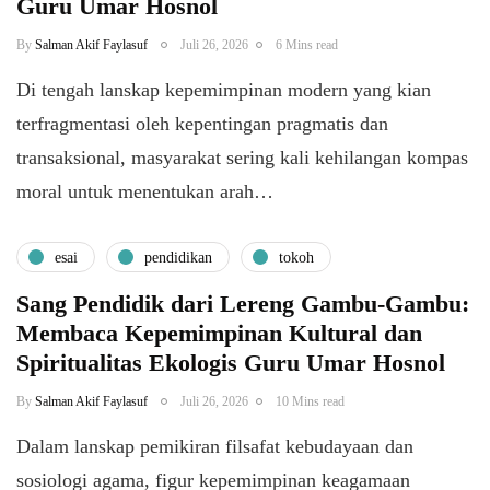
Guru Umar Hosnol
By
Salman Akif Faylasuf
Juli 26, 2026
6 Mins read
Di tengah lanskap kepemimpinan modern yang kian
terfragmentasi oleh kepentingan pragmatis dan
transaksional, masyarakat sering kali kehilangan kompas
moral untuk menentukan arah…
esai
pendidikan
tokoh
Sang Pendidik dari Lereng Gambu-Gambu:
Membaca Kepemimpinan Kultural dan
Spiritualitas Ekologis Guru Umar Hosnol
By
Salman Akif Faylasuf
Juli 26, 2026
10 Mins read
Dalam lanskap pemikiran filsafat kebudayaan dan
sosiologi agama, figur kepemimpinan keagamaan