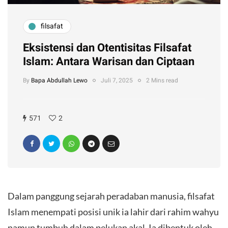
filsafat
Eksistensi dan Otentisitas Filsafat
Islam: Antara Warisan dan Ciptaan
By
Bapa Abdullah Lewo
Juli 7, 2025
2 Mins read
571
2
Dalam panggung sejarah peradaban manusia, filsafat
Islam menempati posisi unik ia lahir dari rahim wahyu
namun tumbuh dalam pelukan akal. Ia dibentuk oleh