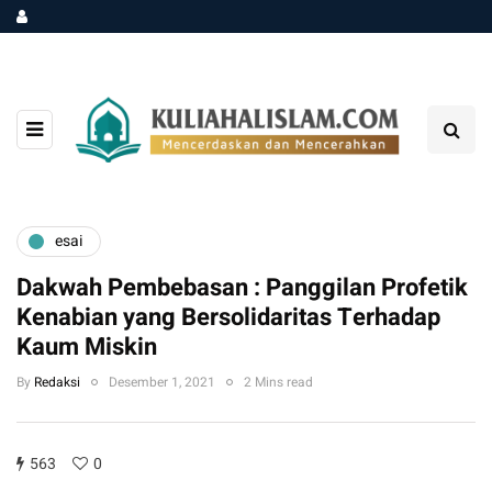
esai
Dakwah Pembebasan : Panggilan Profetik
Kenabian yang Bersolidaritas Terhadap
Kaum Miskin
By
Redaksi
Desember 1, 2021
2 Mins read
563
0