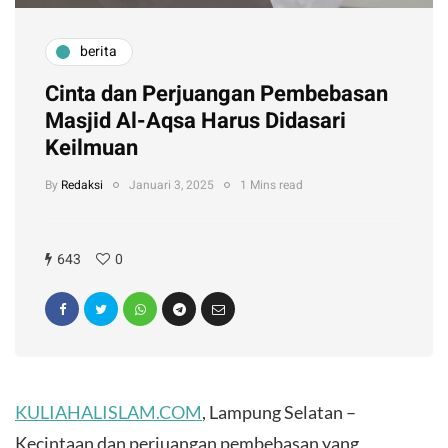
berita
Cinta dan Perjuangan Pembebasan
Masjid Al-Aqsa Harus Didasari
Keilmuan
By
Redaksi
Januari 3, 2025
1 Mins read
643
0
KULIAHALISLAM.COM
, Lampung Selatan –
Kecintaan dan perjuangan pembebasan yang