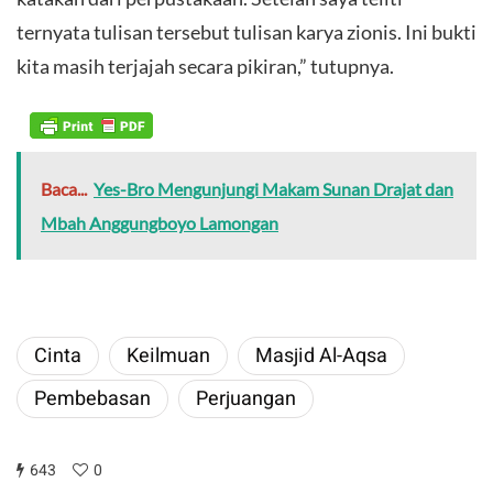
ternyata tulisan tersebut tulisan karya zionis. Ini bukti
kita masih terjajah secara pikiran,” tutupnya.
Baca...
Yes-Bro Mengunjungi Makam Sunan Drajat dan
Mbah Anggungboyo Lamongan
Cinta
Keilmuan
Masjid Al-Aqsa
Pembebasan
Perjuangan
643
0