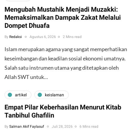
Mengubah Mustahik Menjadi Muzakki:
Memaksimalkan Dampak Zakat Melalui
Dompet Dhuafa
By
Redaksi
Agustus 6, 2026
2 Mins read
Islam merupakan agama yang sangat memperhatikan
keseimbangan dan keadilan sosial ekonomi umatnya.
Salah satu instrumen utama yang ditetapkan oleh
Allah SWT untuk…
artikel
keislaman
Empat Pilar Keberhasilan Menurut Kitab
Tanbihul Ghafilin
By
Salman Akif Faylasuf
Juli 28, 2026
6 Mins read