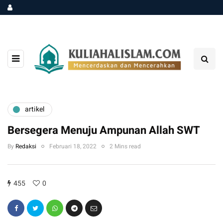
artikel
Bersegera Menuju Ampunan Allah SWT
By
Redaksi
Februari 18, 2022
2 Mins read
455
0