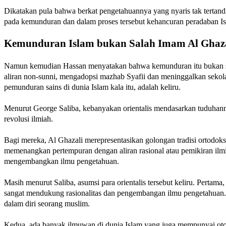
Dikatakan pula bahwa berkat pengetahuannya yang nyaris tak tertandi
pada kemunduran dan dalam proses tersebut kehancuran peradaban Isl
Kemunduran Islam bukan Salah Imam Al Ghaz
Namun kemudian Hassan menyatakan bahwa kemunduran itu bukan se
aliran non-sunni, mengadopsi mazhab Syafii dan meninggalkan sekol
pemunduran sains di dunia Islam kala itu, adalah keliru.
Menurut George Saliba, kebanyakan orientalis mendasarkan tuduhann
revolusi ilmiah.
Bagi mereka, Al Ghazali merepresentasikan golongan tradisi ortodo
memenangkan pertempuran dengan aliran rasional atau pemikiran ilm
mengembangkan ilmu pengetahuan.
Masih menurut Saliba, asumsi para orientalis tersebut keliru. Pertam
sangat mendukung rasionalitas dan pengembangan ilmu pengetahuan. T
dalam diri seorang muslim.
Kedua, ada banyak ilmuwan di dunia Islam yang juga mempunyai otor