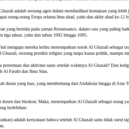
zali adalah seorang agen dalam memfasilitasi kemajuan yang lebih ja
capai orang-orang Eropa selama lima abad, yaitu dan akhir abad ke-12 
n yang bernilai pada zaman Renaissance, dalam cara yang paling baik da
m tiga tahun, yaitu dan tahun 1092 hingga 1095.
 hal mengapa mereka keliru menempatkan sosok Al Ghazali sebagai ora
azali, seorang pemikir religius yang tanpa kuasa politik, mampu me
enemuan dan aktivitas sains setelah wafatnya Al Ghazali? Dan ketiga
h Al Farabi dan Ibnu Sina.
 dunia yang luas, yang membentang dari Andalusia hingga di Asia Ten
ai dosen dan birokrat. Maka, menempatkan Al Ghazali sebagai orang ya
ang berlebihan.
ebatkan) adalah kenyataan bahwa setelah Al Ghazali sains tidak surut t
an.