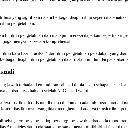
si yang signifikan dalam berbagai disiplin ilmu seperti matematika, a
n ilmu pengetahuan.
mbil ilmu pengetahuan dari manapun mereka dapatkan, seperti dari per
i juga mengkritisi secara komprehensif.
mu baru hasil “racikan” dari ilmu pengetahuan peradaban yang diam
berbagai disiplin ilmu pengetahuan dalam Islam ini dimulai pada abad 
hazali
g jawab terhadap kemunduran sains di dunia Islam sebagai “classical 
ya di abad ke-8 bahkan setelah Al Ghazali wafat.
revolusi ilmiah di Barat di mana ditemukan ada hubungan kuat antar
komunitas ilmuwan yang tidak menghendaki adanya transfer ilmu penge
i sebagai orang yang paling bertanggung jawab terhadap kemunduran 
as Aristoteles dan pada saat yang sama menabur bibit-bibit filsafat me