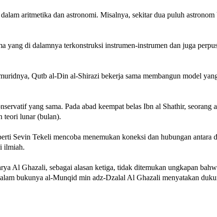
a dalam aritmetika dan astronomi. Misalnya, sekitar dua puluh astrono
tama yang di dalamnya terkonstruksi instrumen-instrumen dan juga per
n muridnya, Qutb al-Din al-Shirazi bekerja sama membangun model yan
nservatif yang sama. Pada abad keempat belas Ibn al Shathir, seoran
eori lunar (bulan).
erti Sevin Tekeli mencoba menemukan koneksi dan hubungan antara das
 ilmiah.
rya Al Ghazali, sebagai alasan ketiga, tidak ditemukan ungkapan bahwa
alam bukunya al-Munqid min adz-Dzalal Al Ghazali menyatakan dukunga