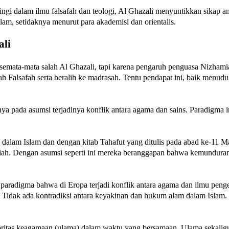
ngi dalam ilmu falsafah dan teologi, Al Ghazali menyuntikkan sikap an
am, setidaknya menurut para akademisi dan orientalis.
ali
mata-mata salah Al Ghazali, tapi karena pengaruh penguasa Nizham
ah Falsafah serta beralih ke madrasah. Tentu pendapat ini, baik men
ya pada asumsi terjadinya konflik antara agama dan sains. Paradigma
ks dalam Islam dan dengan kitab Tahafut yang ditulis pada abad ke-1
iah. Dengan asumsi seperti ini mereka beranggapan bahwa kemunduran 
a, paradigma bahwa di Eropa terjadi konflik antara agama dan ilmu pen
idak ada kontradiksi antara keyakinan dan hukum alam dalam Islam. Ja
itas keagamaan (ulama) dalam waktu yang bersamaan. Ulama sekaligus