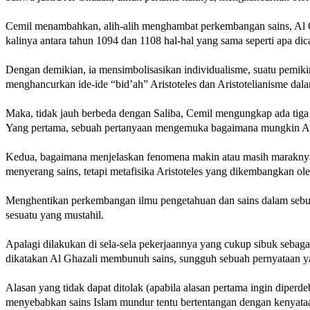
Cemil menambahkan, alih-alih menghambat perkembangan sains, Al Gha
kalinya antara tahun 1094 dan 1108 hal-hal yang sama seperti apa di
Dengan demikian, ia mensimbolisasikan individualisme, suatu pemikira
menghancurkan ide-ide “bid’ah” Aristoteles dan Aristotelianisme dala
Maka, tidak jauh berbeda dengan Saliba, Cemil mengungkap ada tiga
Yang pertama, sebuah pertanyaan mengemuka bagaimana mungkin Al Gh
Kedua, bagaimana menjelaskan fenomena makin atau masih maraknya p
menyerang sains, tetapi metafisika Aristoteles yang dikembangkan ole
Menghentikan perkembangan ilmu pengetahuan dan sains dalam sebuah
sesuatu yang mustahil.
Apalagi dilakukan di sela-sela pekerjaannya yang cukup sibuk sebag
dikatakan Al Ghazali membunuh sains, sungguh sebuah pernyataan y
Alasan yang tidak dapat ditolak (apabila alasan pertama ingin diperd
menyebabkan sains Islam mundur tentu bertentangan dengan kenyata