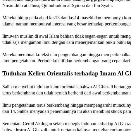
Nasiruddin at-Thusi, Quthubuddin al-Syirazi dan Ibn Syatir.
Mereka hidup pada abad ke-13 dan ke-14 masehi dan mempunya kontribu
ulama, namun mempunyai interest yang besar terhadap perkembanga
Ilmuwan muslim di awal Islam bahkan tidak segan-segan untuk menga
tidak saja mengambil ilmu dengan cara menerjemahkan buku-buku tap
Mereka membuat koreksi dan pengembangan hingga memperkenalkan il
ilmu pengetahuan. Periode kreatif dan perkembangan yang cepat dari 
Tuduhan Keliru Orientalis terhadap Imam Al G
Saliba menyebut tuduhan kaum orientalis bahwa Al Ghazali bertanggun
terus berkembang dan tidak pernah berhenti dari awal perkembangann
Ilmu pengetahuan terus berkembang hingga mempengaruhi munculnya 
dan 14. Saliba menyadari penemuannya itu akan membuat shock para 
Sementara Cemil Akdogan selain menepis tuduhan terhadap Al Ghazal
bahwa justru Al Ghazali, untuk pertama kalinya, menghancurkan otorit