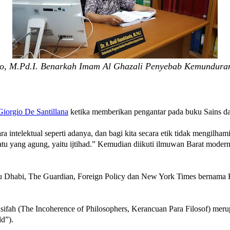
to, M.Pd.I. Benarkah Imam Al Ghazali Penyebab Kemunduran
Giorgio De Santillana
ketika memberikan pengantar pada buku Sains d
 intelektual seperti adanya, dan bagi kita secara etik tidak mengilha
uatu yang agung, yaitu ijtihad.” Kemudian diikuti ilmuwan Barat mode
bu Dhabi, The Guardian, Foreign Policy dan New York Times bernama H
sifah (The Incoherence of Philosophers, Kerancuan Para Filosof) meru
ld”).