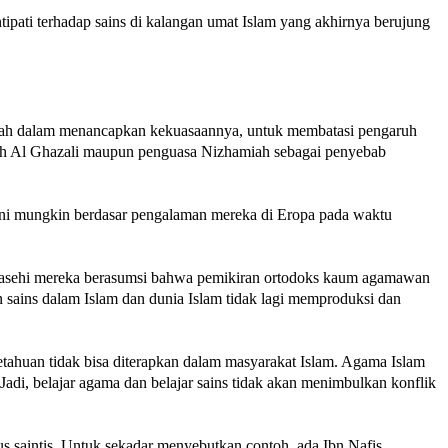
tipati terhadap sains di kalangan umat Islam yang akhirnya berujung
iah dalam menancapkan kekuasaannya, untuk membatasi pengaruh
uduh Al Ghazali maupun penguasa Nizhamiah sebagai penyebab
 ini mungkin berdasar pengalaman mereka di Eropa pada waktu
1 Masehi mereka berasumsi bahwa pemikiran ortodoks kaum agamawan
sains dalam Islam dan dunia Islam tidak lagi memproduksi dan
getahuan tidak bisa diterapkan dalam masyarakat Islam. Agama Islam
di, belajar agama dan belajar sains tidak akan menimbulkan konflik
 saintis. Untuk sekadar menyebutkan contoh, ada Ibn Nafis,