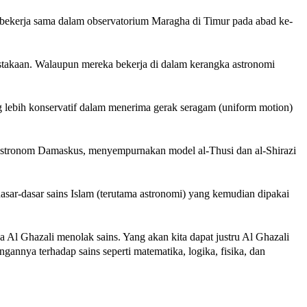
m bekerja sama dalam observatorium Maragha di Timur pada abad ke-
pustakaan. Walaupun mereka bekerja di dalam kerangka astronomi
g lebih konservatif dalam menerima gerak seragam (uniform motion)
g astronom Damaskus, menyempurnakan model al-Thusi dan al-Shirazi
ar-dasar sains Islam (terutama astronomi) yang kemudian dipakai
 Al Ghazali menolak sains. Yang akan kita dapat justru Al Ghazali
nnya terhadap sains seperti matematika, logika, fisika, dan