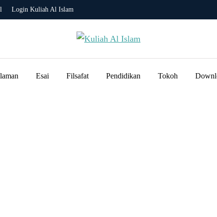
l
Login Kuliah Al Islam
slaman
Esai
Filsafat
Pendidikan
Tokoh
Downl