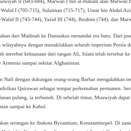
Muawiyah II (683-684), Marwan I bin al-Hakam atau Marwan 
-Walid I (705-715), Sulaiman (715-717), Umar bin Abdul Aziz
-Walid II (743-744), Yazid III (744), Ibrahim (744), dan Mar
ahan dari Madinah ke Damaskus menandai era baru. Dari pus
 wilayahnya dengan menaklukkan seluruh imperium Persia d
 merebut kekuasaan dari tangan Ali, Islam telah tersebar ke 
 Armenia sampai sekitar Afghanistan.
n Nafi dengan dukungan orang-orang Barbar mengalahkan ten
ndirikan Qairawan sebagai tempat perkemahan permanen. Ser
jalanan pulang, ia terbunuh. Di sebelah timur, Muawiyah dap
stan sampai ke Kabul.
an serangan ke ibukota Byzantium, Konstantinopel. Di zama