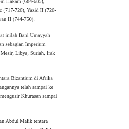
bin Hakam (684-685),
 (717-720), Yazid II (720-
wan II (744-750).
at inilah Bani Umayyah
an sebagian Imperium
Mesir, Libya, Suriah, Irak
tara Bizantium di Afrika
angannya telah sampai ke
at mengusir Khurasan sampai
n Abdul Malik tentara