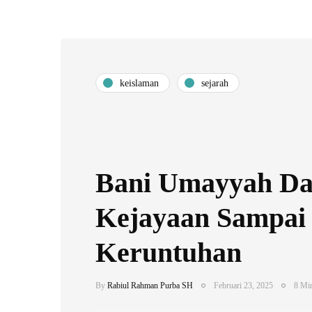
keislaman
sejarah
Bani Umayyah Da
Kejayaan Sampai
Keruntuhan
By
Rabiul Rahman Purba SH
Februari 23, 2025
8 Min