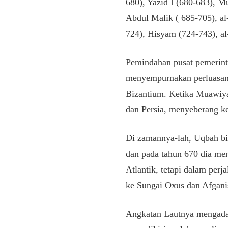
680), Yazid I (680-683), 
Abdul Malik ( 685-705), al
724), Hisyam (724-743), al
Pemindahan pusat pemerint
menyempurnakan perluasan
Bizantium. Ketika Muawiyah
dan Persia, menyeberang ke
Di zamannya-lah, Uqbah bi
dan pada tahun 670 dia me
Atlantik, tetapi dalam per
ke Sungai Oxus dan Afgani
Angkatan Lautnya mengadak