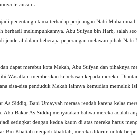
annya terancam.
njadi penentang utama terhadap perjuangan Nabi Muhammad S
ah berhasil melumpuhkannya. Abu Sufyan bin Harb, salah seo
di jenderal dalam beberapa peperangan melawan pihak Nabi
t dan dapat merebut kota Mekah, Abu Sufyan dan pihaknya me
ihi Wasallam memberikan kebebasan kepada mereka. Dianta
ana sisa-sisa penduduk Mekah lainnya kemudian memeluk Is
r As Siddiq, Bani Umayyah merasa rendah karena kelas mere
. Abu Bakar As Siddiq menyatakan bahwa mereka adalah ang
jadi setingkat dengan kedua kaum di atas mereka harus meng
r Bin Khattab menjadi khalifah, mereka dikirim untuk berp