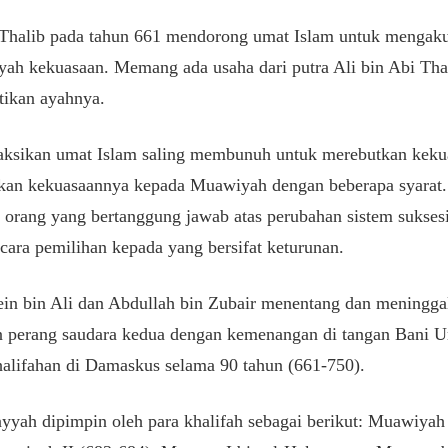
 Thalib pada tahun 661 mendorong umat Islam untuk mengak
ayah kekuasaan. Memang ada usaha dari putra Ali bin Abi Thal
tikan ayahnya.
yaksikan umat Islam saling membunuh untuk merebutkan kekua
ahkan kekuasaannya kepada Muawiyah dengan beberapa syara
h orang yang bertanggung jawab atas perubahan sistem sukse
 cara pemilihan kepada yang bersifat keturunan.
ein bin Ali dan Abdullah bin Zubair menentang dan meningg
an perang saudara kedua dengan kemenangan di tangan Bani
alifahan di Damaskus selama 90 tahun (661-750).
yah dipimpin oleh para khalifah sebagai berikut: Muawiyah 