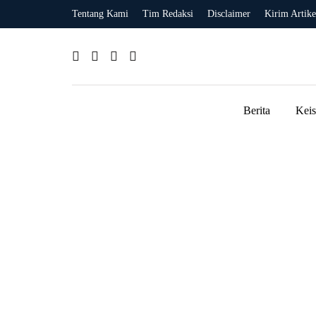
Tentang Kami
Tim Redaksi
Disclaimer
Kirim Artike
Berita
Kei