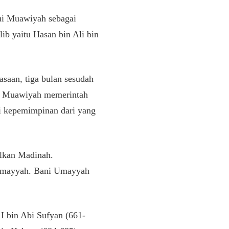
ui Muawiyah sebagai
ib yaitu Hasan bin Ali bin
saan, tiga bulan sesudah
t. Muawiyah memerintah
si kepemimpinan dari yang
alkan Madinah.
 Umayyah. Bani Umayyah
I bin Abi Sufyan (661-