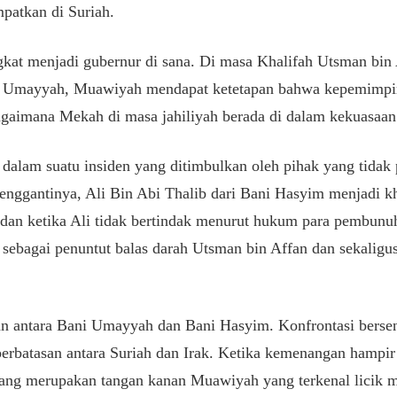
patkan di Suriah.
gkat menjadi gubernur di sana. Di masa Khalifah Utsman bin
ni Umayyah, Muawiyah mendapat ketetapan bahwa kepemimpin
aimana Mekah di masa jahiliyah berada di dalam kekuasaan
dalam suatu insiden yang ditimbulkan oleh pihak yang tidak 
enggantinya, Ali Bin Abi Thalib dari Bani Hasyim menjadi 
 dan ketika Ali tidak bertindak menurut hukum para pembunu
ebagai penuntut balas darah Utsman bin Affan dan sekaligus
ngan antara Bani Umayyah dan Bani Hasyim. Konfrontasi bersen
i perbatasan antara Suriah dan Irak. Ketika kemenangan hampir
ang merupakan tangan kanan Muawiyah yang terkenal licik 