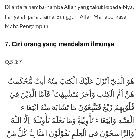
Di antara hamba-hamba Allah yang takut kepada-Nya,
hanyalah para ulama. Sungguh, Allah Mahaperkasa,
Maha Pengampun.
7. Ciri orang yang mendalam ilmunya
Q.S 3:7
هُوَ الَّذِيْٓ اَنْزَلَ عَلَيْكَ الْكِتٰبَ مِنْهُ اٰيٰتٌ مُّحْكَمٰتٌ
هُنَّ اُمُّ الْكِتٰبِ وَاُخَرُ مُتَشٰبِهٰتٌ ۗ فَاَمَّا الَّذِيْنَ فِيْ
قُلُوْبِهِمْ زَيْغٌ فَيَتَّبِعُوْنَ مَا تَشَابَهَ مِنْهُ ابْتِغَاۤءَ
الْفِتْنَةِ وَابْتِغَاۤءَ تَأْوِيْلِهٖۚ وَمَا يَعْلَمُ تَأْوِيْلَهٗٓ اِلَّا اللّٰهُ
ۘوَالرَّاسِخُوْنَ فِى الْعِلْمِ يَقُوْلُوْنَ اٰمَنَّا بِهٖۙ كُلٌّ مِّنْ