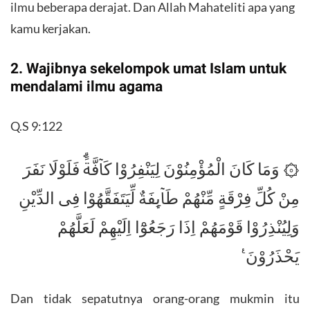
ilmu beberapa derajat. Dan Allah Mahateliti apa yang
kamu kerjakan.
2. Wajibnya sekelompok umat Islam untuk
mendalami ilmu agama
Q.S 9:122
۞ وَمَا كَانَ الْمُؤْمِنُوْنَ لِيَنْفِرُوْا كَاۤفَّةًۗ فَلَوْلَا نَفَرَ
مِنْ كُلِّ فِرْقَةٍ مِّنْهُمْ طَاۤىِٕفَةٌ لِّيَتَفَقَّهُوْا فِى الدِّيْنِ
وَلِيُنْذِرُوْا قَوْمَهُمْ اِذَا رَجَعُوْٓا اِلَيْهِمْ لَعَلَّهُمْ
يَحْذَرُوْنَ ࣖ
Dan tidak sepatutnya orang-orang mukmin itu