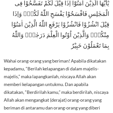
يٰٓاَيُّهَا الَّذِيْنَ اٰمَنُوْٓا اِذَا قِيْلَ لَكُمْ تَفَسَّحُوْا فِى
الْمَجٰلِسِ فَافْسَحُوْا يَفْسَحِ اللّٰهُ لَكُمْۚ وَاِذَا
قِيْلَ انْشُزُوْا فَانْشُزُوْا يَرْفَعِ اللّٰهُ الَّذِيْنَ اٰمَنُوْا
مِنْكُمْۙ وَالَّذِيْنَ اُوْتُوا الْعِلْمَ دَرَجٰتٍۗ وَاللّٰهُ
بِمَا تَعْمَلُوْنَ خَبِيْرٌ
Wahai orang-orang yang beriman! Apabila dikatakan
kepadamu, “Berilah kelapangan di dalam majelis-
majelis,” maka lapangkanlah, niscaya Allah akan
memberi kelapangan untukmu. Dan apabila
dikatakan, “Berdirilah kamu,” maka berdirilah, niscaya
Allah akan mengangkat (derajat) orang-orang yang
beriman di antaramu dan orang-orang yang diberi