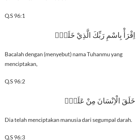
Q.S 96:1
اِقْرَأْ بِاسْمِ رَبِّكَ الَّذِيْ خَلَقَۚ
Bacalah dengan (menyebut) nama Tuhanmu yang
menciptakan,
Q.S 96:2
خَلَقَ الْاِنْسَانَ مِنْ عَلَقٍۚ
Dia telah menciptakan manusia dari segumpal darah.
Q.S 96:3