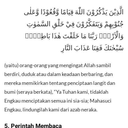
الَّذِيْنَ يَذْكُرُوْنَ اللّٰهَ قِيَامًا وَّقُعُوْدًا وَّعَلٰى
جُنُوْبِهِمْ وَيَتَفَكَّرُوْنَ فِيْ خَلْقِ السَّمٰوٰتِ
وَالْاَرْضِۚ رَبَّنَا مَا خَلَقْتَ هٰذَا بَاطِلًاۚ
سُبْحٰنَكَ فَقِنَا عَذَابَ النَّارِ
(yaitu) orang-orang yang mengingat Allah sambil
berdiri, duduk atau dalam keadaan berbaring, dan
mereka memikirkan tentang penciptaan langit dan
bumi (seraya berkata), “Ya Tuhan kami, tidaklah
Engkau menciptakan semua ini sia-sia; Mahasuci
Engkau, lindungilah kami dari azab neraka.
5. Perintah Membaca