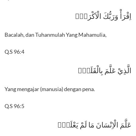
اِقْرَأْ وَرَبُّكَ الْاَكْرَمُۙ
Bacalah, dan Tuhanmulah Yang Mahamulia,
Q.S 96:4
الَّذِيْ عَلَّمَ بِالْقَلَمِۙ
Yang mengajar (manusia) dengan pena.
Q.S 96:5
عَلَّمَ الْاِنْسَانَ مَا لَمْ يَعْلَمْۗ